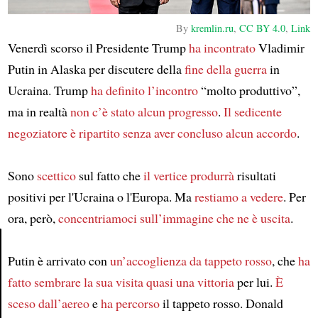
By
kremlin.ru
,
CC BY 4.0
,
Link
Venerdì scorso il Presidente Trump
ha incontrato
Vladimir
Putin in Alaska per discutere della
fine della guerra
in
Ucraina. Trump
ha definito l’incontro
“molto produttivo”,
ma in realtà
non c’è stato alcun progresso
.
Il sedicente
negoziatore
è ripartito
senza aver concluso alcun accordo
.
Sono
scettico
sul fatto che
il vertice
produrrà
risultati
positivi per l'Ucraina o l'Europa. Ma
restiamo a vedere
. Per
ora, però,
concentriamoci sull’immagine che ne è uscita
.
Putin è arrivato con
un’accoglienza da tappeto rosso
, che
ha
Article
fatto sembrare la sua visita
quasi una vittoria
per lui.
È
sceso dall’aereo
e
ha percorso
il tappeto rosso. Donald