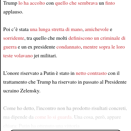
Trump
lo ha accolto
con
quello che sembrava
un
finto
applauso.
Poi c’è stata
una lunga stretta di mano
,
amichevole
e
sorridente
, tra quello che molti
definiscono
un criminale di
guerra
e un ex presidente
condannato
,
mentre
sopra le loro
teste
volavano
jet militari.
L’onore riservato a Putin è stato in
netto contrasto
con il
trattamento che Trump ha riservato in passato al Presidente
ucraino Zelensky.
Come ho detto, l'incontro non ha prodotto risultati concreti,
ma dipende da
come lo si guarda
. Una cosa, però, appare
chiara: Putin ha ottenuto una vittoria