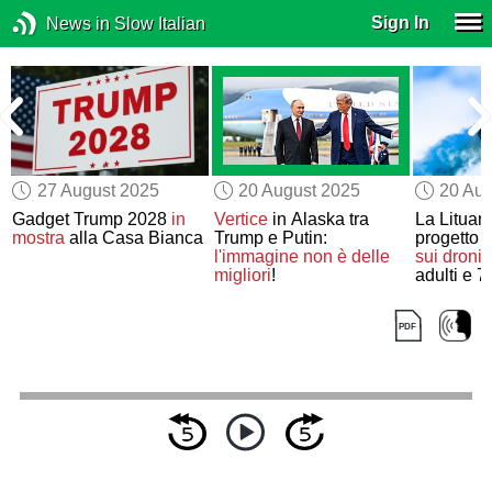
Sign In
News in Slow Italian
27 August 2025
20 August 2025
20 Aug
a
Gadget Trump 2028
in
Vertice
in Alaska tra
La Lituan
mostra
alla Casa Bianca
Trump e Putin:
progetto 
l'immagine non è delle
sui droni
p
migliori
!
adulti e 