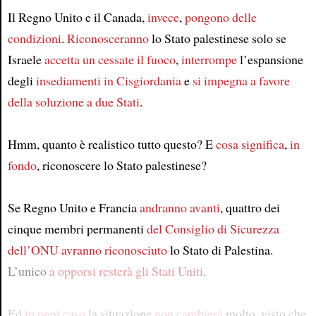
Il Regno Unito e il Canada,
invece
,
pongono delle
condizioni
.
Riconosceranno
lo Stato palestinese solo se
Israele
accetta un cessate il fuoco
,
interrompe
l’espansione
degli
insediamenti in Cisgiordania
e
si impegna a favore
della soluzione a due Stati
.
Hmm, quanto è realistico tutto questo? E
cosa significa
,
in
fondo
, riconoscere lo Stato palestinese?
Se Regno Unito e Francia
andranno avanti
, quattro dei
cinque membri permanenti
del Consiglio di Sicurezza
dell’ONU
avranno riconosciuto
lo Stato di Palestina.
L’unico
a opporsi resterà
gli Stati Uniti
.
Ed
in ogni caso
la situazione
non cambierà
molto, visto che