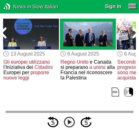
Sign In
News in Slow Italian
13 August 2025
6 August 2025
6 Augu
Gli europei utilizzano
Regno Unito
e Canada
Secondo u
l'Iniziativa dei
Cittadini
si preparano
a unirsi
alla
progressi
Europei per
proporre
Francia nel riconoscere
sono men
i
nuove leggi
la Palestina
acquistar
elettrici
, 
Tesla