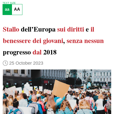
TEXT SIZE
aa
AA
Stallo
dell’Europa
sui diritti
e
il
benessere dei giovani
,
senza nessun
progresso
dal
2018
25 October 2023