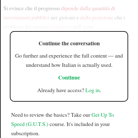
Si evince che il progresso
dipende
dalla quantità di
investimenti pubblici
nei giovani e
dalla posizione
che i
problemi dei giovani
occupano
nell’agen
Continue the conversation
Go further and experience the full content — and
understand how Italian is actually used.
Continue
Already have access?
Log in
.
Need to review the basics? Take our
Get Up To
Speed (G.U.T.S.)
course. It's included in your
subscription.