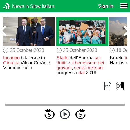
Sign In
News in Slow Italian
25 October 2023
25 October 2023
18 Oct
Incontro
bilaterale in
Stallo
dell’Europa
sui
Israele
in
Cina
tra
Viktor Orbán e
diritti
e
il benessere dei
Hamas d
Vladimir Putin
giovani
,
senza nessun
progresso
dal
2018