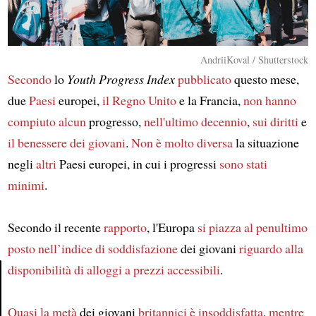
AndriiKoval / Shutterstock
Secondo
lo
Youth Progress Index
pubblicato
questo mese,
due
Paesi
europei,
il Regno Unito
e la Francia,
non hanno
compiuto alcun
progresso,
nell'ultimo decennio
,
sui diritti
e
il benessere dei giovani
.
Non è molto diversa
la situazione
negli
altri
Paesi europei, in cui i progressi
sono stati
minimi
.
Secondo il recente
rapporto
, l'Europa
si piazza al penultimo
posto
nell’indice di soddisfazione
dei giovani
riguardo alla
disponibilità
di alloggi a prezzi accessibili
.
Article
Quasi la metà
dei giovani
britannici
è insoddisfatta
,
mentre