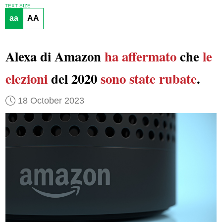
TEXT SIZE
aa
AA
Alexa di Amazon
ha affermato
che
le
elezioni
del 2020
sono state rubate
.
18 October 2023