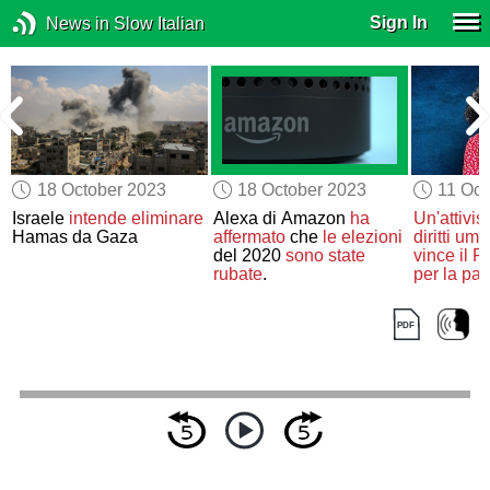
Sign In
News in Slow Italian
18 October 2023
18 October 2023
11 Oct
Israele
intende eliminare
Alexa di Amazon
ha
Un'attivis
Hamas da Gaza
affermato
che
le elezioni
diritti uma
del 2020
sono state
vince il 
rubate
.
per la pa