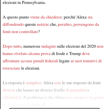
elezioni in Pennsylvania.
A questo punto
viene da chiedersi
: perché Alexa
sta
diffondendo
queste
notizie
che,
peraltro
,
provengono da
fonti non controllate
?
Dopo tutto
, numerose
indagini
sulle elezioni del 2020
non
hanno rivelato alcuna prova
di frode e Trump
deve
affrontare
accuse penali federali
legate
ai suoi tentativi
di
rovesciare
le elezioni.
La risposta è
semplice
. Alexa
trae
le sue risposte da fonti
diverse
che hanno un diverso livello
di parzialità
e
affidabilità
. Il problema è che Alexa
non sempre è in grado
di distinguere
le fonti aff