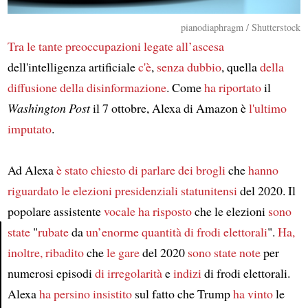
pianodiaphragm / Shutterstock
Tra le tante preoccupazioni
legate all’ascesa
dell'intelligenza artificiale
c'è
,
senza dubbio
, quella
della
diffusione della disinformazione
. Come
ha riportato
il
Washington Post
il 7 ottobre, Alexa di Amazon è
l'ultimo
imputato
.
Ad Alexa
è stato chiesto di parlare dei
brogli
che
hanno
riguardato
le elezioni presidenziali statunitensi
del 2020. Il
popolare assistente
vocale
ha risposto
che le elezioni
sono
state
"
rubate
da
un’enorme quantità
di frodi elettorali
".
Ha,
inoltre, ribadito
che
le gare
del 2020
sono state note
per
Article
numerosi episodi
di irregolarità
e
indizi
di frodi elettorali.
Alexa
ha persino insistito
sul fatto che Trump
ha vinto
le