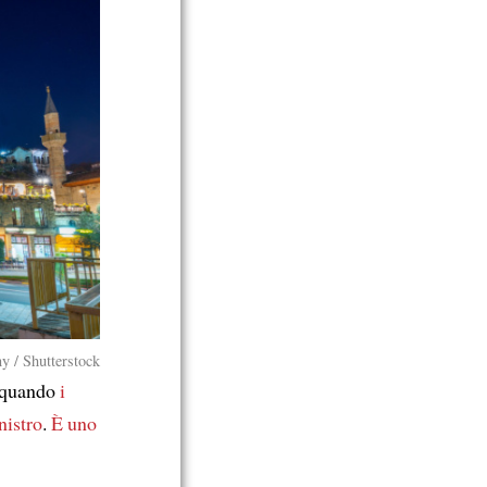
y / Shutterstock
 quando
i
istro
.
È uno