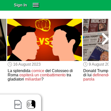
Sign In
SIGN IN
SUBSCRIBE
EDUCATIONAL LICENSES
GIFT CARDS
OTHER LANGUAGES
ABOUT US
ALEXA
16 August 2023
9 August 20
ADJUST COLORS
La splendida
cornice
del Colosseo di
Donald Trump
Roma
ospiterà
un combattimento
tra
di lui
definendo
gladiatori
miliardari
?
parola