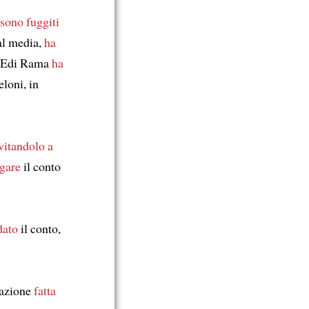
sono fuggiti
al media,
ha
, Edi Rama
ha
loni, in
vitandolo a
gare
il conto
dato
il conto,
nazione
fatta