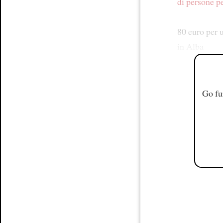
di persone p
80 euro per 
in Alba
Go fu