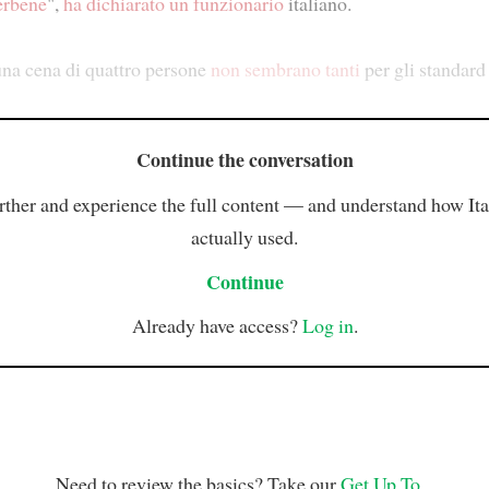
erbene
",
ha dichiarato
un funzionario
italiano.
una cena di quattro persone
non sembrano tanti
per gli standard 
Continue the conversation
rther and experience the full content — and understand how Ital
actually used.
Continue
Already have access?
Log in
.
Need to review the basics? Take our
Get Up To