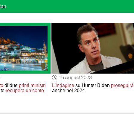
ian
3
16 August 2023
to
di due
primi ministri
L'indagine
su Hunter Biden
proseguirà
nte
recupera
un conto
anche nel 2024