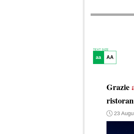
TEXT SIZE
aa
AA
Grazie
ristora
23 Augu