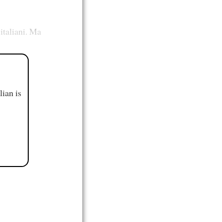
italiani. Ma
ian is