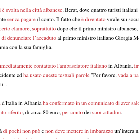
i è svolta
nella città albanese
, Berat, dove quattro turisti italiani
ante
senza pagare
il conto. Il fatto che
è diventato
virale sui soci
 certo clamore
,
soprattutto
dopo che il primo ministro albanese
e
di denunciare l’accaduto
al primo ministro italiano Giorgia Me
ania con la sua famiglia.
mmediatamente contattato
l'ambasciatore italiano
in Albania,
in
cidente ed
ha usato
queste testuali parole
"Per favore,
vada a pa
ti".
a
d'Italia in Albania
ha confermato in un comunicato
di aver sal
to riferito
, di circa 80 euro,
per conto
dei
suoi cittadini
.
tà
di pochi
non può
e
non deve
mettere in imbarazzo
un’intera 