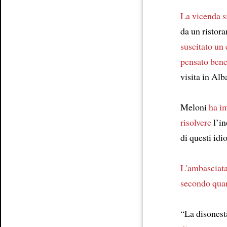
La vicenda
s
da un ristor
suscitato un
pensato ben
visita in Alb
Meloni
ha i
risolvere
l’in
di questi idio
L'ambasciat
secondo quan
“La disones