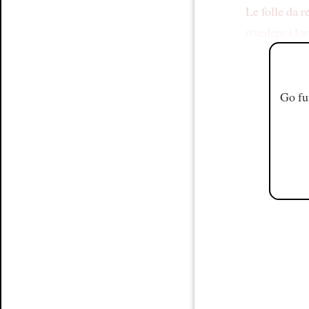
Le folle da r
rivedere
i lo
Go fu