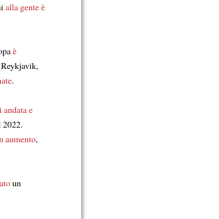
ni
alla gente
è
ropa
è
 Reykjavik,
nate
.
di andata e
l 2022.
 un aumento
,
rato
un