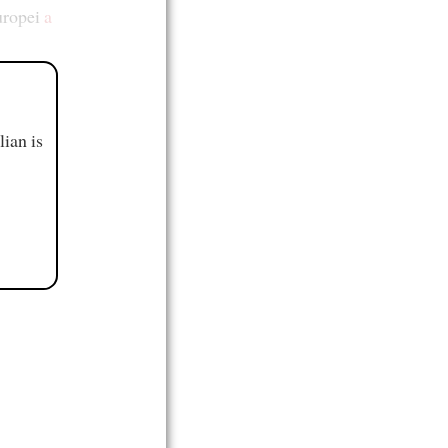
ropei
a
ian is