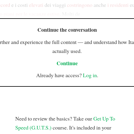
ecord
e i costi
elevati
dei viaggi
costringono
anche
i residenti
eu
ro piani per le vacanze estive
. Molti de
Continue the conversation
rther and experience the full content — and understand how Ital
actually used.
Continue
Already have access?
Log in
.
Need to review the basics? Take our
Get Up To
Speed (G.U.T.S.)
course. It's included in your