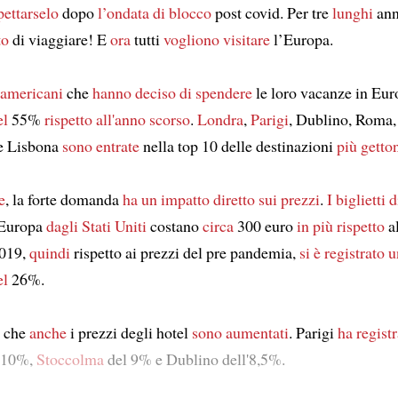
pettarselo
dopo
l’ondata di blocco
post covid. Per tre
lunghi
an
to
di viaggiare! E
ora
tutti
vogliono visitare
l’Europa.
 americani
che
hanno deciso di spendere
le loro vacanze in Eu
el
55%
rispetto all'anno scorso
.
Londra
,
Parigi
, Dublino, Roma,
e Lisbona
sono entrate
nella top 10 delle destinazioni
più getto
e
, la forte domanda
ha un impatto diretto
sui prezzi
.
I biglietti 
'Europa
dagli Stati Uniti
costano
circa
300 euro
in più rispetto
a
2019,
quindi
rispetto ai prezzi del pre pandemia,
si è registrato
el
26%.
che
anche
i prezzi degli hotel
sono aumentati
. Parigi
ha regist
 10%,
Stoccolma
del 9% e Dublino dell'8,5%.