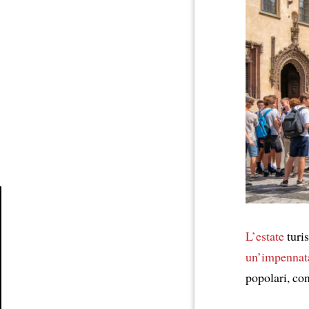
Article
L’estate
turi
un’impennat
popolari, co