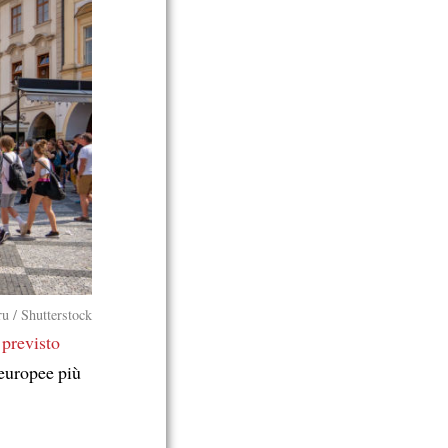
ru / Shutterstock
 previsto
 europee più