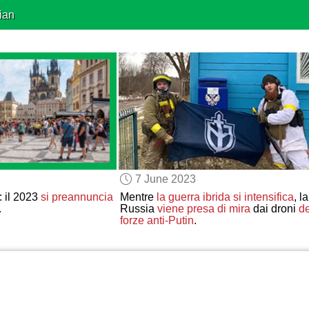
ian
7 June 2023
: il 2023
si preannuncia
Mentre
la guerra ibrida
si intensifica
, la
.
Russia
viene presa di mira
dai droni
de
forze anti-Putin
.