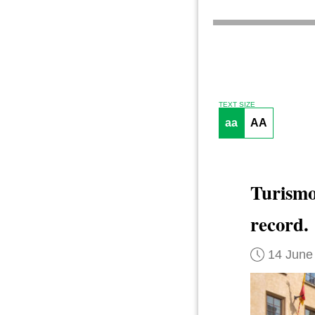
TEXT SIZE
aa
AA
Turismo
record.
14 June