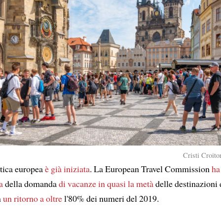
Cristi Croito
stica europea
è già iniziata
. La European Travel Commission
ha
a
della domanda
di vacanze
in quasi la metà
delle destinazioni
n
un ritorno
a oltre
l'80% dei numeri del 2019.