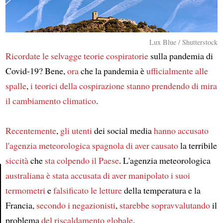
Lux Blue / Shutterstock
Ricordate
le selvagge teorie cospiratorie
sulla pandemia di
Covid-19? Bene,
ora
che la pandemia è
ufficialmente alle
spalle
,
i teorici della cospirazione
stanno prendendo di mira
il cambiamento climatico
.
Recentemente
,
gli utenti
dei social media
hanno accusato
l'agenzia meteorologica spagnola
di aver causato
la terribile
siccità
che
sta colpendo
il Paese
. L'agenzia meteorologica
australiana
è stata accusata
di aver manipolato
i suoi
termometri
e
falsificato
le letture
della temperatura e la
Article
Francia,
secondo
i negazionisti
,
starebbe sopravvalutando
il
problema
del riscaldamento globale
.