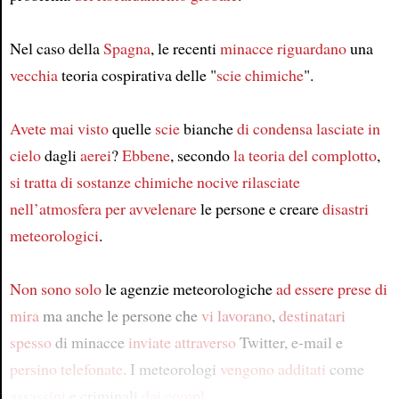
Nel caso della
Spagna
, le recenti
minacce
riguardano
una
vecchia
teoria cospirativa delle "
scie chimiche
".
Avete mai visto
quelle
scie
bianche
di condensa
lasciate in
cielo
dagli
aerei
?
Ebbene
, secondo
la teoria del complotto
,
si tratta
di sostanze chimiche nocive
rilasciate
nell’atmosfera
per avvelenare
le persone e creare
disastri
meteorologici
.
Non sono solo
le agenzie meteorologiche
ad essere prese di
mira
ma anche le persone che
vi lavorano
,
destinatari
spesso
di minacce
inviate attraverso
Twitter, e-mail e
persino telefonate
. I meteorologi
vengono additati
come
assassini
e criminali
dai compl