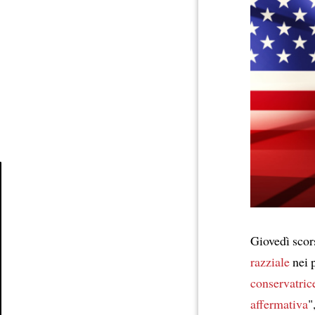
Article
Giovedì scor
razziale
nei 
conservatric
affermativa
"