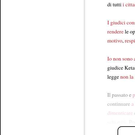
di tutti
i citt
I giudici con
rendere
le o
motivo
,
resp
Io non sono 
giudice Ket
legge
non la 
Il passato e
p
continuare
a
dimenticare
schiavitù
. P