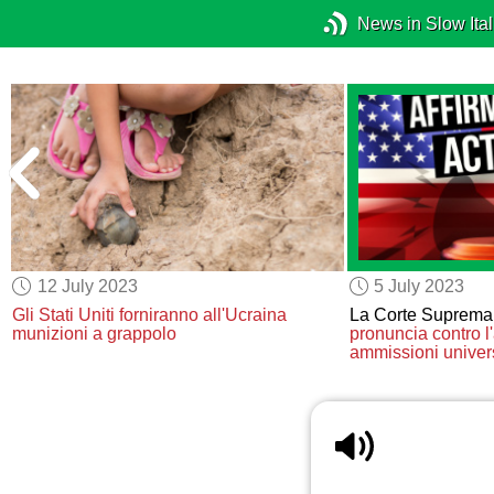
News in Slow Ital
12 July 2023
5 July 2023
Gli Stati Uniti
forniranno
all'Ucraina
La Corte Suprem
munizioni a grappolo
pronuncia contro
l
ammissioni univers