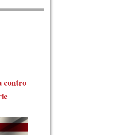
a contro
rie