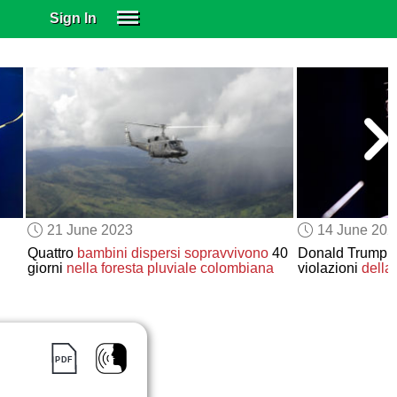
Sign In
SIGN IN
SUBSCRIBE
EDUCATIONAL LICENSES
GIFT CARDS
OTHER LANGUAGES
ABOUT US
ALEXA
21 June 2023
14 June 202
ADJUST COLORS
Quattro
bambini dispersi
sopravvivono
40
Donald Trump
giorni
nella foresta pluviale colombiana
violazioni
della