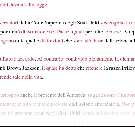
adini
davanti alla legge
.
servatori
della Corte Suprema degli Stati Uniti
sostengono
la n
pportunità
di istruzione
nel Paese
uguali
per tutte
le razze
. Per 
ingono
tutte quelle
distinzioni
che
sono alla base
dell’azione af
affatto d'accordo
.
Al contrario
,
condivido pienamente
la dichia
anji Brown Jackson,
il quale ha detto
che
ritenere
la razza irrile
rende tale
nella vita
.
urtroppo
anche il presente dell'America,
suggeriscono l’impor
 mettere in atto
le tutele previste
dall’azione affermativa.
Non p
che gli afroamericani negli Stati Uniti
hanno subito
due secoli
oi
c'è stata
la segregazione
,
durante la quale
alcuni
college
hanno