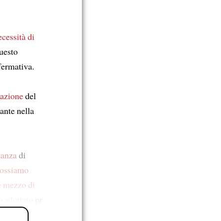
ecessità
di
questo
fermativa.
razione
del
vante nella
tanza
di
ossiamo
 e mezzo
di
 adottato
pr