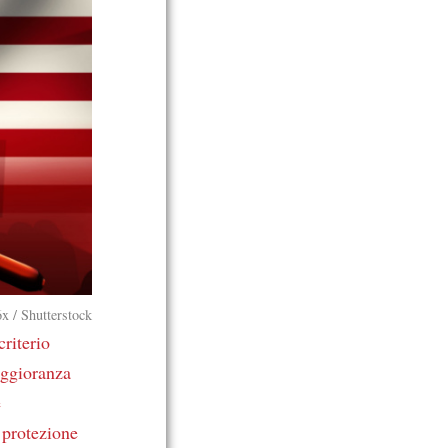
x / Shutterstock
criterio
ggioranza
e
e protezione