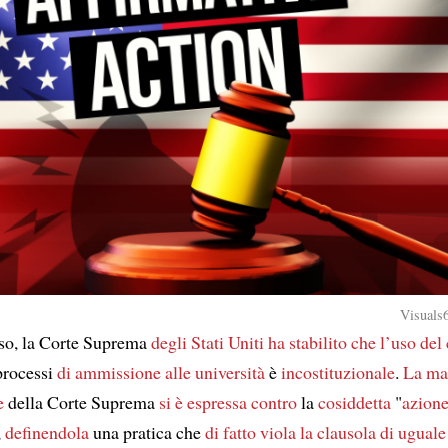
Visuals6
so, la Corte Suprema
degli Stati Uniti
ha stabilito che
l’uso del 
processi
di ammissione alle università
è
incostituzionale
.
La ma
e
della Corte Suprema
si è espressa contro
la
cosiddetta
"
azion
,
definendola
una pratica che
di fatto
viola
la clausola di ugual