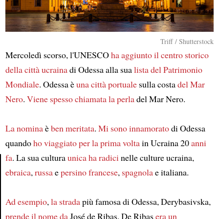
Triff / Shutterstock
Mercoledì scorso, l'UNESCO
ha aggiunto
il centro storico
della città ucraina
di Odessa alla sua
lista del Patrimonio
Mondiale
. Odessa è
una città portuale
sulla costa
del Mar
Nero
.
Viene spesso chiamata
la perla
del Mar Nero.
La nomina
è
ben meritata
.
Mi sono innamorato
di Odessa
quando
ho viaggiato
per la prima volta
in Ucraina 20
anni
fa
. La sua cultura
unica
ha radici
nelle culture ucraina,
ebraica
,
russa
e
persino
francese
,
spagnola
e italiana.
Article
Ad esempio
,
la strada
più famosa di Odessa, Derybasivska,
prende il nome da
José de Ribas. De Ribas
era un