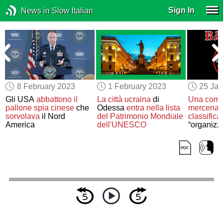
Sign In
News in Slow Italian
8 February 2023
1 February 2023
25 Jan
Gli USA
abbattono
il
La città ucraina
di
Una comp
i
pallone spia cinese
che
Odessa
entra
nella lista
mercenari
sorvolava
il Nord
del Patrimonio Mondiale
classific
America
dell'UNESCO
“organizz
criminale
transnazi