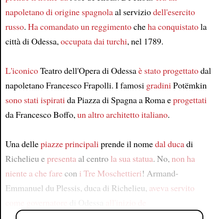
napoletano
di origine spagnola
al servizio
dell'esercito
russo
.
Ha comandato
un reggimento
che
ha conquistato
la
città di Odessa,
occupata dai turchi
, nel 1789.
L'iconico
Teatro dell'Opera di Odessa
è stato progettato
dal
napoletano Francesco Frapolli. I famosi
gradini
Potëmkin
sono stati ispirati
da Piazza di Spagna a Roma e
progettati
da Francesco Boffo,
un altro architetto italiano
.
Una delle
piazze principali
prende il nome
dal duca
di
Richelieu e
presenta
al centro
la sua statua
. No,
non ha
niente a che fare
con
i Tre Moschettieri
! Armand-
Emmanuel du Plessis, duca di Richelieu,
aveva servito
come governatore
di Odessa
all'inizio de