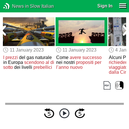
Sign In
News in Slow Italian
11 January 2023
11 January 2023
4 Janu
I prezzi
del gas naturale
Come
avere successo
Alcuni Pa
in Europa
scendono al di
nei nostri
propositi per
richieder
sotto
dei livelli
prebellici
l’anno nuovo
viaggiator
dalla
Cin
test Covid