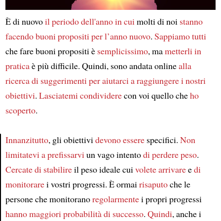
È di nuovo
il periodo dell'anno
in cui
molti di noi
stanno
facendo
buoni propositi per l’anno nuovo
.
Sappiamo tutti
che fare buoni propositi è
semplicissimo
, ma
metterli in
pratica
è più difficile. Quindi, sono andata online
alla
ricerca di
suggerimenti
per aiutarci a raggiungere
i nostri
obiettivi
.
Lasciatemi condividere
con voi quello che
ho
scoperto
.
Innanzitutto
, gli obiettivi
devono essere
specifici.
Non
limitatevi a prefissarvi
un vago intento
di perdere peso
.
Article
Cercate di stabilire
il peso ideale cui
volete arrivare
e
di
monitorare
i vostri progressi. È ormai
risaputo
che le
persone che monitorano
regolarmente
i propri progressi
hanno maggiori probabilità
di successo
.
Quindi
, anche i