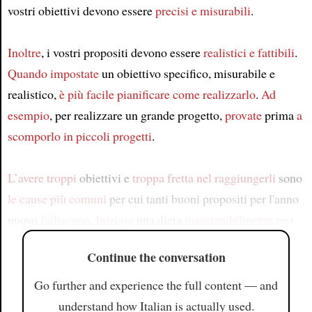
vostri obiettivi devono essere
precisi e misurabili
.
Inoltre
, i vostri propositi devono essere
realistici e fattibili
.
Quando impostate
un obiettivo specifico, misurabile e
realistico,
è più facile
pianificare
come realizzarlo
.
Ad
esempio
, per realizzare un grande progetto,
provate
prima
a
scomporlo in piccoli progetti
.
L’avere troppi
obiettivi e
troppa fretta
nel raggiungerli
sono
le cause più comuni
per cui tanti buoni propositi per l'anno
nuovo
falliscono
.
Iniziare
una dieta
insostenibilmente rest
Continue the conversation
Go further and experience the full content — and
understand how Italian is actually used.