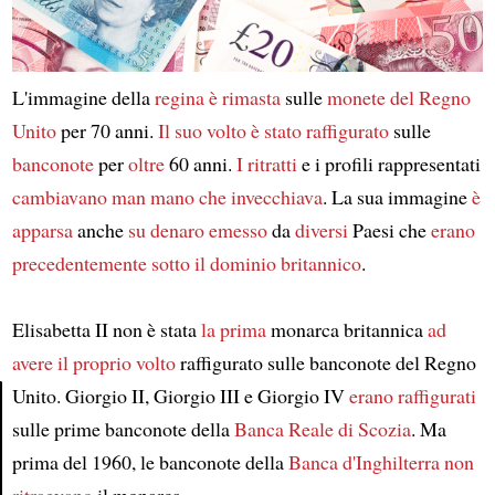
L'immagine della
regina
è rimasta
sulle
monete
del Regno
Unito
per 70 anni.
Il suo volto
è stato raffigurato
sulle
banconote
per
oltre
60 anni.
I ritratti
e i profili rappresentati
cambiavano
man mano che invecchiava
. La sua immagine
è
apparsa
anche
su denaro
emesso
da
diversi
Paesi che
erano
precedentemente sotto il dominio britannico
.
Elisabetta II non è stata
la prima
monarca britannica
ad
avere il proprio volto
raffigurato sulle banconote del Regno
Unito. Giorgio II, Giorgio III e Giorgio IV
erano raffigurati
sulle prime banconote della
Banca Reale di Scozia
. Ma
Article
prima del 1960, le banconote della
Banca d'Inghilterra
non