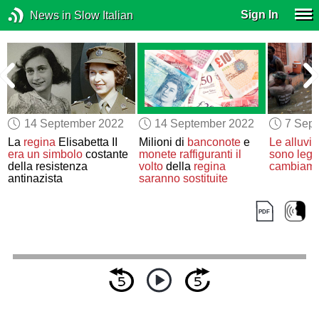
Sign In
News in Slow Italian
14 September 2022
14 September 2022
7 Sep
a
La
regina
Elisabetta II
Milioni di
banconote
e
Le alluvio
era
un simbolo
costante
monete
raffiguranti
il
sono lega
della resistenza
volto
della
regina
cambiamen
antinazista
saranno sostituite