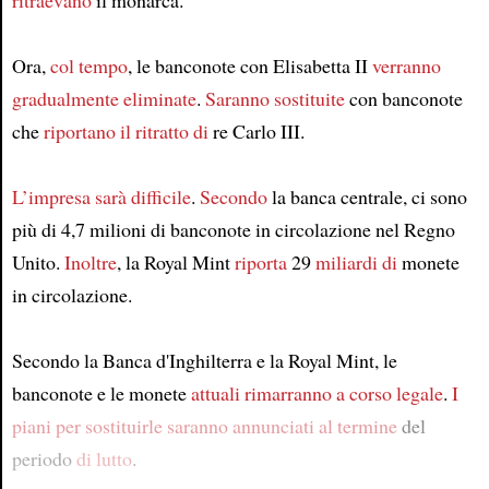
ritraevano
il monarca.
Ora,
col tempo
, le banconote con Elisabetta II
verranno
gradualmente eliminate
.
Saranno sostituite
con banconote
che
riportano il ritratto di
re Carlo III.
L’impresa
sarà difficile
.
Secondo
la banca centrale, ci sono
più di 4,7 milioni di banconote in circolazione nel Regno
Unito.
Inoltre
, la Royal Mint
riporta
29
miliardi di
monete
in circolazione.
Secondo la Banca d'Inghilterra e la Royal Mint, le
banconote e le monete
attuali
rimarranno a corso legale
.
I
piani per sostituirle
saranno annunciati
al termine
del
periodo
di lutto
.