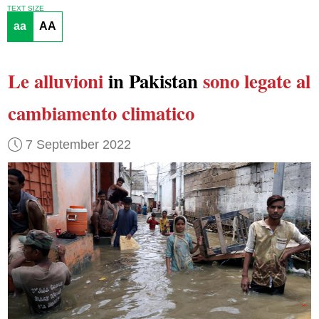
TEXT SIZE
aa
AA
Le alluvioni
in Pakistan
sono legate al
cambiamento climatico
7 September 2022