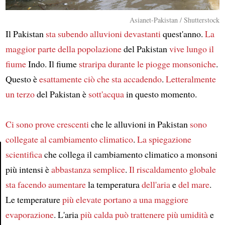
Asianet-Pakistan / Shutterstock
Il Pakistan
sta subendo alluvioni devastanti
quest'anno.
La
maggior parte della popolazione
del Pakistan
vive lungo il
fiume
Indo. Il fiume
straripa
durante
le piogge monsoniche
.
Questo è
esattamente ciò che sta accadendo
.
Letteralmente
un terzo
del Pakistan è
sott'acqua
in questo momento.
Ci sono prove crescenti
che le alluvioni in Pakistan
sono
collegate al cambiamento climatico
.
La spiegazione
scientifica
che collega il cambiamento climatico a monsoni
più intensi è
abbastanza semplice
.
Il riscaldamento globale
Article
sta facendo aumentare
la temperatura
dell'aria
e
del mare
.
Le temperature
più elevate
portano a
una maggiore
evaporazione
. L'aria
più calda
può trattenere più umidità
e