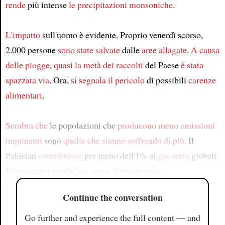
rende
più intense
le precipitazioni monsoniche
.
L'impatto
sull'uomo è evidente. Proprio venerdì scorso,
2.000 persone
sono state salvate
dalle
aree allagate
.
A causa
delle piogge
,
quasi la metà dei raccolti
del Paese
è stata
spazzata via
. Ora,
si segnala
il pericolo
di possibili
carenze
alimentari
.
Sembra che
le popolazioni che
producono meno emissioni
inquinanti
sono
quelle che stanno soffrendo di più
. Il
Pakistan
contribuisce
per meno dell'1% ai
gas serra
globali.
Posso capire perché un senso di ingiustizia
Continue the conversation
Go further and experience the full content — and