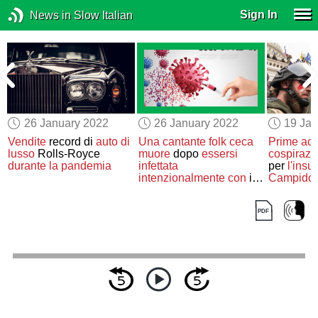
Sign In
News in Slow Italian
26 January 2022
26 January 2022
19 Jan
Vendite
record di
auto di
Una cantante folk ceca
Prime ac
o
lusso
Rolls-Royce
muore
dopo
essersi
cospirazi
durante la pandemia
infettata
per
l'insu
intenzionalmente con
il
Campidog
Covid-19
Uniti
del 