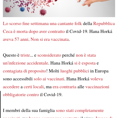
Lo scorso fine settimana
una cantante folk
della
Repubblica
Ceca
è morta
dopo aver contratto
il Covid-19. Hana Horká
aveva 57 anni
.
Non si era vaccinata
.
Questo è
triste
... e
sconsiderato
perché
non è stata
un'infezione accidentale
. Hana Horká
si è esposta
e
contagiata
di proposito
! Molti
luoghi pubblici
in Europa
sono accessibili
solo ai vaccinati
. Hana Horká
voleva
accedere
a
certi locali
, ma
era contraria
alle
vaccinazioni
obbligatorie
contro
il Covid-19.
Article
I membri della sua famiglia
sono stati completamente