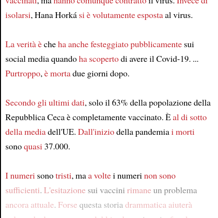
vaccinati
, ma
hanno comunque contratto
il virus.
Invece di
isolarsi
, Hana Horká
si è volutamente esposta
al virus.
La verità è
che
ha anche festeggiato pubblicamente
sui
social media quando
ha scoperto
di avere il Covid-19. ...
Purtroppo
,
è morta
due giorni dopo.
Secondo
gli ultimi dati
, solo il 63% della popolazione della
Repubblica Ceca è completamente vaccinato. È
al di sotto
della media
dell'UE.
Dall'inizio
della pandemia
i morti
sono
quasi
37.000.
I numeri
sono
tristi
, ma
a volte
i numeri
non sono
sufficienti
.
L'esitazione
sui vaccini
rimane
un problema
ancora attuale
.
Forse
questa storia
drammatica
aiuterà