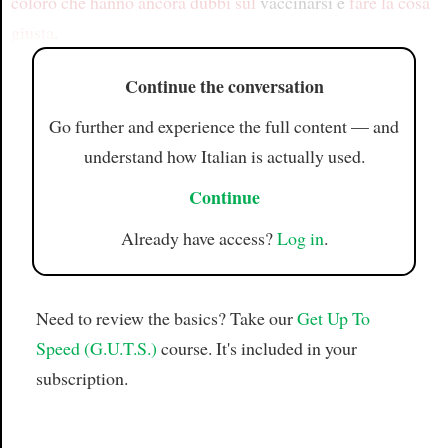
coloro che
hanno ancora dubbi sul
vaccinarsi e
fare la cosa
giusta
.
Continue the conversation
Go further and experience the full content — and
understand how Italian is actually used.
Continue
Already have access?
Log in
.
Need to review the basics? Take our
Get Up To
Speed (G.U.T.S.)
course. It's included in your
subscription.