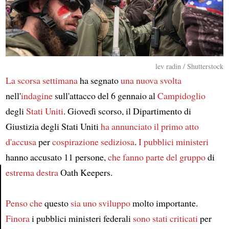
lev radin / Shutterstock
La scorsa settimana
ha segnato
una nuova svolta
nell'
indagine
sull'attacco del 6 gennaio al
Campidoglio
degli
Stati Uniti
. Giovedì scorso, il Dipartimento di
Giustizia degli Stati Uniti
ha annunciato
il primo atto
d'accusa
per
cospirazione sediziosa
.
I pubblici ministeri
hanno accusato 11 persone,
che fanno parte del gruppo
di
estrema destra
Oath Keepers.
Article
Penso che
questo
sia uno sviluppo
molto importante.
Finora
i pubblici ministeri federali
sono stati criticati
per