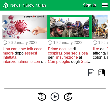
Sign In
News in Slow Italian
26 January 2022
19 January 2022
19 Jan
i
Una cantante folk ceca
Prime accuse
di
Il re
dei
P
muore
dopo
essersi
cospirazione sediziosa
affronta i
infettata
per
l'insurrezione
al
coloniale
intenzionalmente con
il
Campidoglio
degli
Stati
Covid-19
Uniti
del 6 gennaio