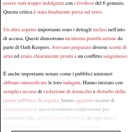
essere stati troppo indulgenti
con
i rivoltosi
del 6 gennaio.
Questa critica
è stata finalmente presa sul serio
.
Un altro aspetto
importante sono i dettagli
inclusi
nell'atto
di accusa. Questi dimostrano
un'attenta pianificazione
da
parte di Oath Keepers.
Avevano preparato
diverse
scorte di
armi
ed
erano chiaramente pronti a
un conflitto
sanguinoso
.
È anche importante notare come i pubblici ministeri
abbiano intensificato
le loro
indagini
. Hanno iniziato con
semplici accuse
di
violazione di domicilio
e
disturbo della
quiete pubblica
.
In seguito
, hanno
aggiunto
accuse di
ostruzionismo
e successivamente cospirazione per
ostruzione alla
certificazione elettorale
. In ogni fase, i
pubblici ministeri
hanno ottenuto
la cooperazi