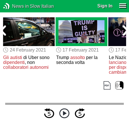
Sign In
News in Slow Italian
24 February 2021
17 February 2021
17 Feb
Gli autisti
di Uber sono
Trump
assolto
per la
Le Nazion
dipendenti
, non
seconda volta
lanciano 
collaboratori autonomi
per dispos
cambiamen