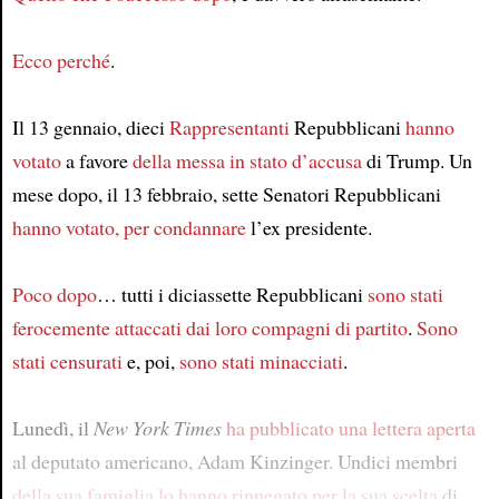
Ecco perché
.
Il 13 gennaio, dieci
Rappresentanti
Repubblicani
hanno
votato
a favore
della messa in stato d’accusa
di Trump. Un
mese dopo, il 13 febbraio, sette Senatori Repubblicani
hanno votato, per condannare
l’ex presidente.
Poco dopo
… tutti i diciassette Repubblicani
sono stati
ferocemente attaccati
dai loro compagni di partito
.
Sono
stati censurati
e, poi,
sono stati minacciati
.
Lunedì, il
New York Times
ha pubblicato una lettera aperta
al deputato americano, Adam Kinzinger. Undici membri
della sua famiglia
lo hanno rinnegato
per la sua scelta
di