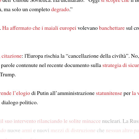
tà, ma solo un completo
degrado
.”
.
Ha affermato che
i maiali europei
volevano
banchettare
sul cr
a citazione
: l'Europa rischia la “cancellazione della civiltà”. No
o parole contenute nel recente documento sulla
strategia di sicu
 Trump.
rende
l’elogio
di Putin all’amministrazione
statunitense
per
la 
l dialogo politico.
il suo intervento
rilanciando
le solite minacce
nucleari. La Russ
ndo
nuove
armi
e nuovi
mezzi di distruzione
che
nessun altro p