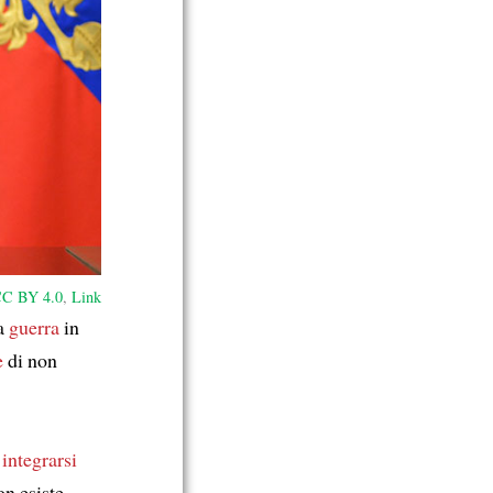
C BY 4.0
,
Link
a
guerra
in
e
di non
 integrarsi
on esiste