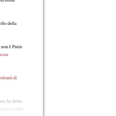
ollo della
, non è Putin
rezza
volontà di
ia, ha detto,
aese
possiede