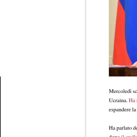
Mercoledì sc
Article
Ucraina.
Ha 
espandere la
Ha parlato d
dopo
il croll