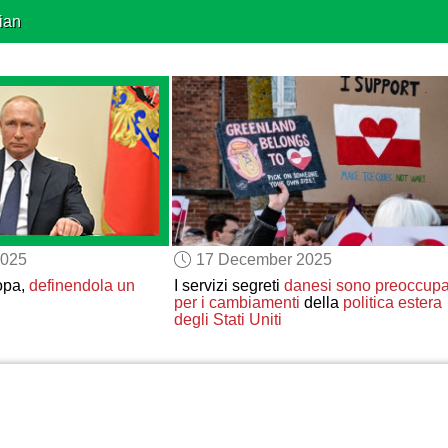
ian
2025
17 December 2025
ropa,
definendola un
I servizi segreti
danesi
sono preoccupa
per
i cambiamenti
della
politica estera
degli Stati Uniti