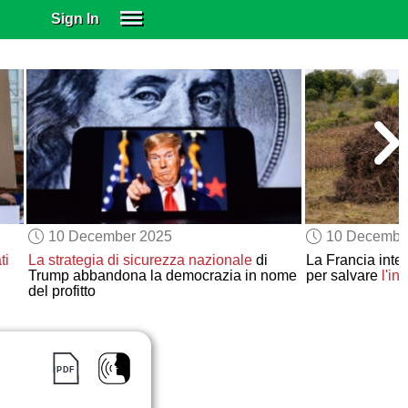
Sign In
SIGN IN
SUBSCRIBE
EDUCATIONAL LICENSES
GIFT CARDS
OTHER LANGUAGES
ABOUT US
ALEXA
10 December 2025
10 Decembe
ADJUST COLORS
ti
La strategia di sicurezza nazionale
di
La Francia int
Trump abbandona la democrazia in nome
per salvare
l'in
del profitto