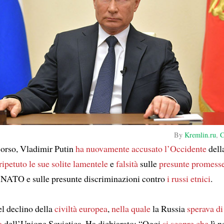
By
Kremlin.ru
,
C
orso, Vladimir Putin
ha nuovamente accusato l’Occidente
dell
ripetuto
le sue solite lamentele
e
falsità
sulle
presunte promess
 NATO e sulle presunte discriminazioni contro
i russi etnici
.
el declino della
civiltà europea
,
nella quale
la Russia
sperava di
o
dell’Unione Sovietica. Ha dichiarato: “Oggi
si scopre che
lì n