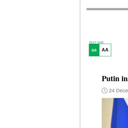
TEXT SIZE
aa
AA
Putin i
24 Dec