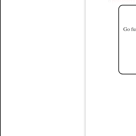
o
possiederà
Go fu