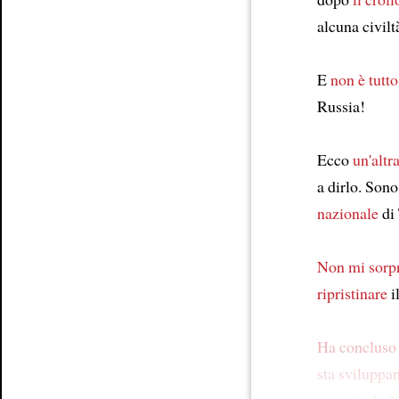
alcuna civil
E
non è tutto
Russia!
Ecco
un'altr
a dirlo. Son
nazionale
di
Non mi sorp
ripristinare
i
Ha concluso 
sta sviluppa