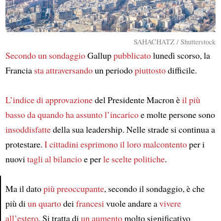
SAHACHATZ / Shutterstock
Secondo un sondaggio
Gallup
pubblicato
lunedì scorso, la
Francia
sta attraversando
un periodo
piuttosto
difficile.
L’indice di approvazione
del Presidente Macron è
il più
basso da quando
ha assunto l’incarico
e molte persone sono
insoddisfatte
della sua leadership. Nelle strade si continua a
protestare.
I cittadini esprimono
il loro malcontento
per i
nuovi
tagli al bilancio
e per
le scelte politiche
.
Ma il dato
più preoccupante
, secondo il sondaggio, è che
più di
un quarto
dei
francesi
vuole andare a
vivere
Article
all’estero
. Si tratta di
un aumento
molto significativo