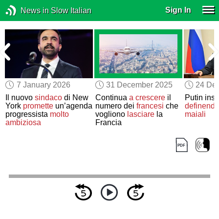
Sign In
News in Slow Italian
7 January 2026
31 December 2025
24 De
Il nuovo
sindaco
di New
Continua
a crescere
il
Putin insu
York
promette
un’agenda
numero dei
francesi
che
definendo
progressista
molto
vogliono
lasciare
la
maiali
ambiziosa
Francia