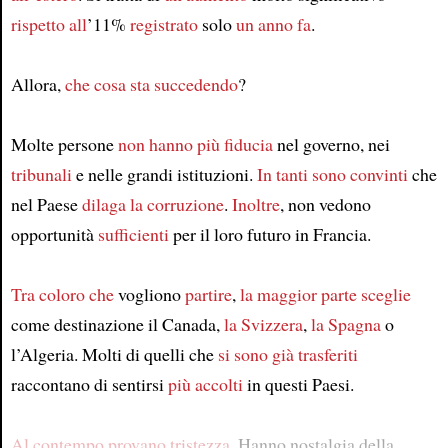
rispetto all
’11%
registrato
solo
un anno fa
.
Allora,
che cosa sta succedendo
?
Molte persone
non hanno più fiducia
nel governo, nei
tribunali
e nelle grandi istituzioni.
In tanti sono convinti
che
nel Paese
dilaga la corruzione
.
Inoltre
, non vedono
opportunità
sufficienti
per il loro futuro in Francia.
Tra coloro che
vogliono
partire
,
la maggior parte sceglie
come destinazione il Canada,
la Svizzera
,
la Spagna
o
l’Algeria. Molti di quelli che
si sono già trasferiti
raccontano di sentirsi
più accolti
in questi Paesi.
Al contempo
provano tristezza
. Hanno nostalgia della