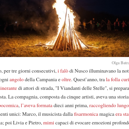
Olga Batra
, per tre giorni consecutivi,
i falò
di Nusco illuminavano la nott
 ogni
angolo
della Campania e
oltre
. Quest’anno, tra
la folla cur
inerante
di attori di strada, "I Viandanti delle Stelle", si prepar
sta. La compagnia, composta da cinque artisti, aveva una storia 
apocomica
,
l’aveva formata
dieci anni prima,
raccogliendo
lungo
alenti unici: Marco, il musicista dalla
fisarmonica
magica
era sta
a; poi Livia e Pietro,
mimi
capaci di evocare emozioni profon