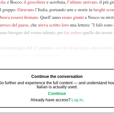
ola
; e Rocco,
il giocoliere
e acrobata,
l’ultimo arrivato
, il più g
el gruppo.
Giravano
l’Italia, portando arte e storie in
luoghi scon
brava essersi fermato
. Quell’anno
erano giunti
a Nusco su invi
parroco del paese
, che
aveva scritto loro
una lettera: "I falò sono
mo bisogno del vostro talento, per
far ardere
quello dei nostri v
el pomeriggio del 17 gennaio,
accolti da
un borgo
che
sembrav
roccato sui monti
dell’Irpinia, Nu
Continue the conversation
Go further and experience the full content — and understand ho
Italian is actually used.
Continue
Already have access?
Log in
.