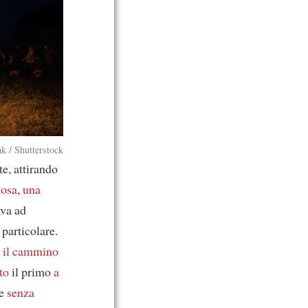
k / Shutterstock
e, attirando
iosa
,
una
ava ad
particolare.
 il cammino
to
il primo
a
de
senza