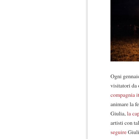
Ogni gennaio
visitatori da
compagnia it
animare la fe
Giulia,
la c
artisti con t
seguire
Giuli