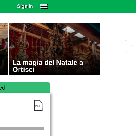
Sign In
SIGN IN
SUBSCRIBE
EDUCATIONAL LICENSES
GIFT CARDS
OTHER LANGUAGES
La magia del Natale a
ABOUT US
Ortisei
ALEXA
ADJUST COLORS
ed