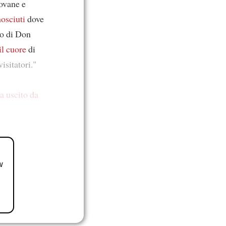
iovane e
osciuti
dove
to di Don
il cuore
di
isitatori."
a uscito da
w