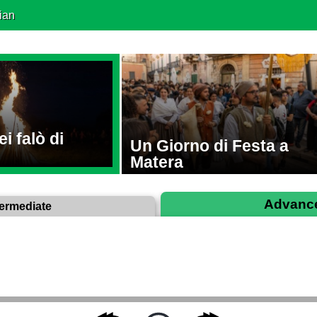
ian
i falò di
Un Giorno di Festa a
Matera
Advanc
termediate