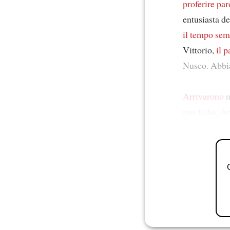
proferire par
entusiasta d
il tempo sem
Vittorio,
il 
Nusco. Abbia
Arrivarono
n
una fiaba
.
Ar