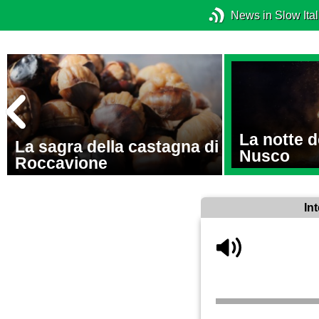
News in Slow Ital
La notte de
a
La sagra della castagna di
Nusco
Roccavione
In