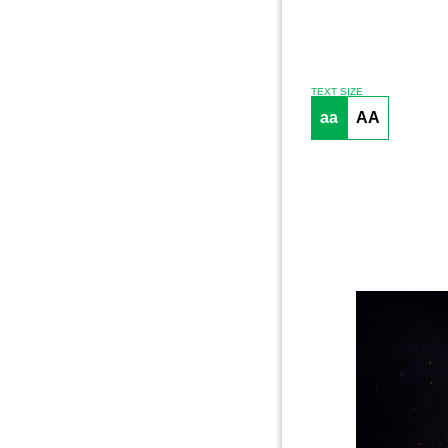
TEXT SIZE
aa
AA