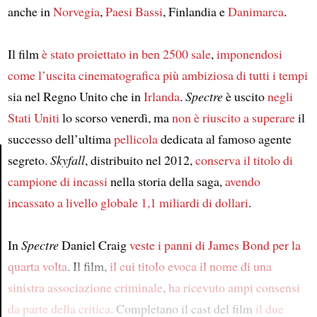
anche in
Norvegia
,
Paesi Bassi
, Finlandia e
Danimarca
.
Il film
è stato proiettato in ben 2500 sale
,
imponendosi
come l’uscita cinematografica più ambiziosa
di tutti i tempi
sia nel Regno Unito che in
Irlanda
.
Spectre
è uscito
negli
Stati Uniti
lo scorso venerdì, ma
non è riuscito a superare
il
successo dell’ultima
pellicola
dedicata al famoso agente
segreto.
Skyfall
, distribuito nel 2012,
conserva il titolo di
campione di incassi
nella storia della saga,
avendo
Article
incassato a livello globale 1,1 miliardi di dollari
.
In
Spectre
Daniel Craig
veste i panni di James Bond
per la
quarta volta
. Il film,
il cui titolo evoca il nome di una
sinistra associazione criminale
,
ha ricevuto
ampi consensi
da parte della critica
. Completano il cast del film
il due