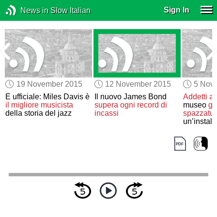
Sign In
News in Slow Italian
19 November 2015
12 November 2015
5 Nov
È ufficiale: Miles Davis è
Il nuovo James Bond
Addetti al
il migliore musicista
supera ogni record di
museo
ge
della storia del jazz
incassi
spazzatur
un’install