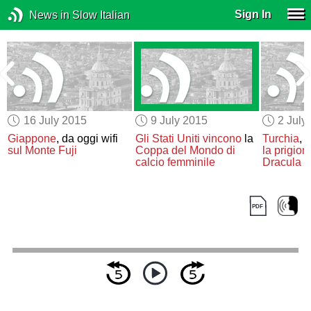
Sign In
News in Slow Italian
16 July 2015
9 July 2015
2 July
n
Giappone
, da oggi wifi
Gli Stati Uniti vincono
la
Turchia
,
a
sul Monte Fuji
Coppa del Mondo di
la prigion
calcio femminile
Dracula