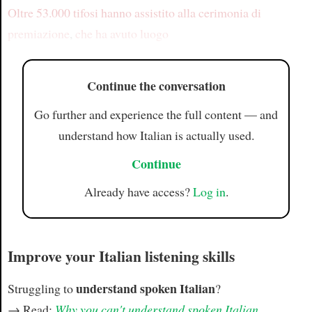
Oltre 53.000 tifosi
hanno assistito alla cerimonia di
premiazione
,
che ha avuto luogo
Continue the conversation
Go further and experience the full content — and
understand how Italian is actually used.
Continue
Already have access?
Log in
.
Improve your Italian listening skills
understand spoken Italian
Struggling to
?
→ Read:
Why you can't understand spoken Italian