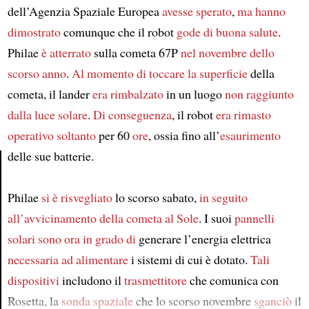
dell’Agenzia Spaziale Europea
avesse sperato
,
ma hanno
dimostrato
comunque che il robot
gode di buona salute
.
Philae
è atterrato
sulla cometa 67P
nel novembre dello
scorso anno
.
Al momento di toccare la superficie
della
cometa, il lander
era rimbalzato
in un luogo
non raggiunto
dalla luce solare
.
Di conseguenza
, il robot
era rimasto
operativo
soltanto
per 60
ore
, ossia fino all’
esaurimento
delle sue batterie.
Article
Philae
si è risvegliato
lo scorso sabato,
in seguito
all’avvicinamento della cometa al Sole
. I suoi
pannelli
solari
sono ora in grado di
generare l’energia elettrica
necessaria
ad alimentare
i sistemi di cui è dotato.
Tali
dispositivi
includono il
trasmettitore
che comunica con
Rosetta, la
sonda spaziale
che lo scorso novembre
sganciò
il