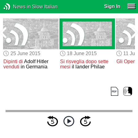
Sign In
News in Slow Italian
25 June 2015
18 June 2015
11 Ju
o
Dipinti di
Adolf Hitler
Si risveglia
dopo sette
Gli Open 
i
venduti
in Germania
mesi
il lander Philae