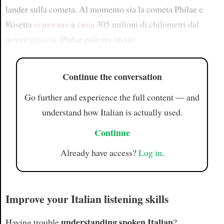
lander sulla cometa. Al momento sia la cometa Philae e
Rosetta
si trovano
a
circa
305 milioni di chilometri dal
nostro
pianeta
. Philae può ora inviar
Continue the conversation
Go further and experience the full content — and
understand how Italian is actually used.
Continue
Already have access?
Log in
.
Improve your Italian listening skills
understanding spoken Italian
Having trouble
?