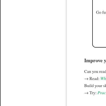
Go fu
Improve yo
Can you read
→ Read:
Why
Build your s
→ Try:
Prac