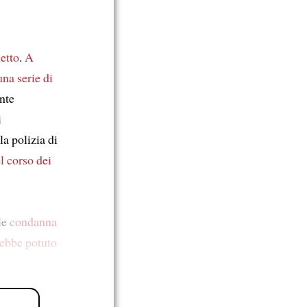
etto
.
A
na serie di
nte
i
a polizia di
l corso dei
le
condanna
rebbe potuto