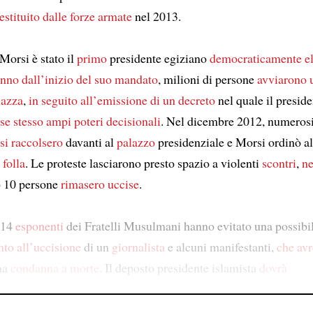
estituito dalle forze armate
nel 2013.
rsi è stato il
primo
presidente egiziano
democraticamente el
nno dall’inizio del suo mandato
, milioni di persone
avviarono u
iazza
,
in seguito all’emissione di un decreto
nel quale il preside
se stesso
ampi poteri decisionali
. Nel dicembre 2012, numeros
si raccolsero
davanti al
palazzo
presidenziale e Morsi ordinò all
a
folla
. Le proteste lasciarono presto spazio a violenti
scontri
,
ne
o
10 persone
rimasero uccise
.
i 14
esponenti
dei Fratelli Musulmani hanno evitato una possibi
nto all’uccisione
di un
giornalista
e alcuni manifestanti,
che av
na
condanna a morte
. Il deposto presidente islamista
dovrà