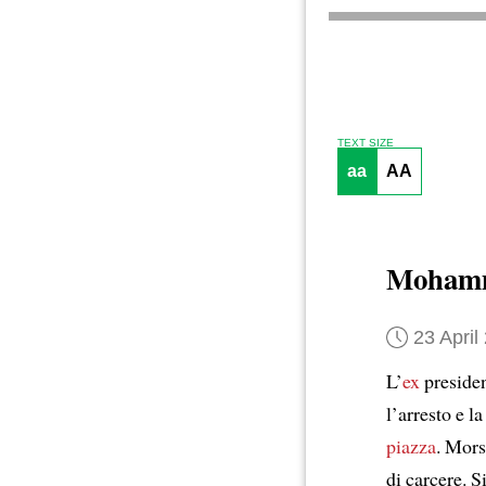
TEXT SIZE
aa
AA
Moham
23 April
L’
ex
preside
l’arresto e l
piazza
. Mors
di carcere. S