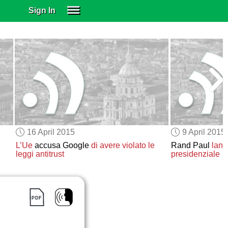
Sign In
SIGN IN
SUBSCRIBE
EDUCATIONAL LICENSES
GIFT CARDS
OTHER LANGUAGES
ABOUT US
ALEXA
16 April 2015
9 April 2015
ADJUST COLORS
L’Ue
accusa Google
di avere violato le
Rand Paul
lanc
leggi antitrust
presidenziale