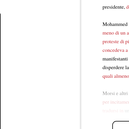
presidente,
d
Mohammed Mo
Article
meno di un a
proteste di p
concedeva a 
manifestanti
disperdere l
quali
almen
Morsi e altr
per incitame
tradursi in
u