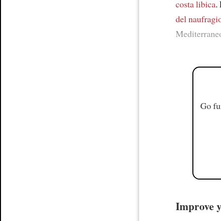
costa libica
.
del naufragi
Mediterrane
Go fu
Improve yo