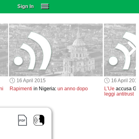
Sign In
SIGN IN
SUBSCRIBE
EDUCATIONAL LICENSES
GIFT CARDS
OTHER LANGUAGES
ABOUT US
ALEXA
16 April 2015
16 April 201
ADJUST COLORS
ni
Rapimenti
in Nigeria:
un anno dopo
L’Ue
accusa G
leggi antitrust