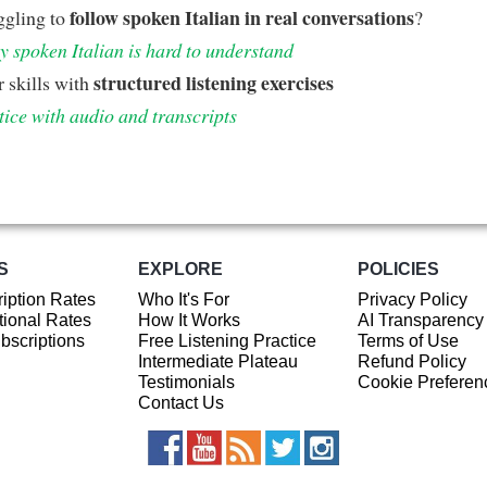
follow spoken Italian in real conversations
ggling to
?
 spoken Italian is hard to understand
structured listening exercises
 skills with
tice with audio and transcripts
S
EXPLORE
POLICIES
iption Rates
Who It's For
Privacy Policy
ional Rates
How It Works
AI Transparency
ubscriptions
Free Listening Practice
Terms of Use
Intermediate Plateau
Refund Policy
Testimonials
Cookie Preferen
Contact Us