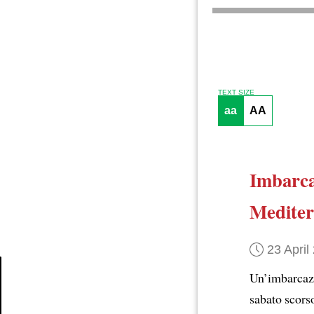
TEXT SIZE
aa
AA
Imbarca
Mediter
23 April
Un’imbarca
sabato scors
Article