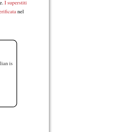
e.
I superstiti
erificata
nel
ian is