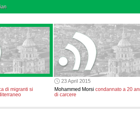
ian
23 April 2015
a di migranti
si
Mohammed Morsi
condannato a 20 an
iterraneo
di carcere