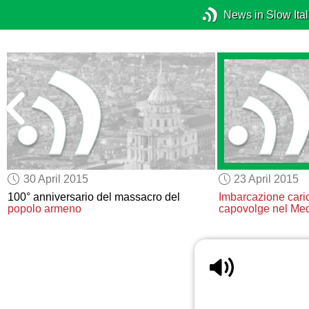
News in Slow Ital
30 April 2015
23 April 2015
100° anniversario del massacro del
Imbarcazione caric
popolo armeno
capovolge
nel Med