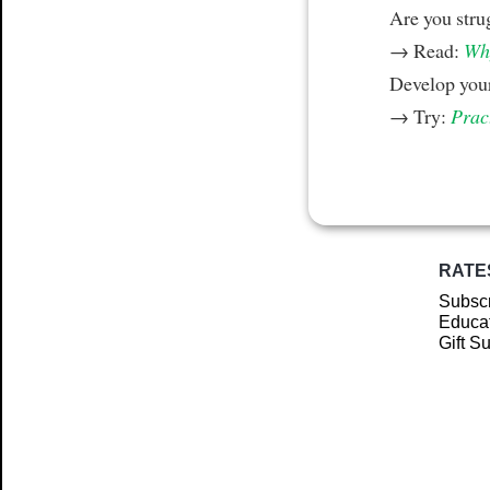
Are you stru
→ Read:
Why
Develop your
→ Try:
Prac
RATE
Subscr
Educat
Gift S