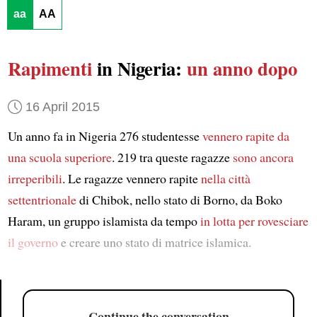
aa
AA
Rapimenti
in Nigeria:
un anno dopo
16 April 2015
Un anno fa in Nigeria 276 studentesse
vennero rapite
da
una scuola superiore
. 219 tra queste ragazze
sono ancora
irreperibili
. Le ragazze vennero rapite
nella città
settentrionale
di Chibok, nello stato di Borno, da Boko
Haram, un gruppo islamista da tempo
in lotta
per rovesciare
il governo
e creare uno stato di matrice islamica.
Continue the conversation