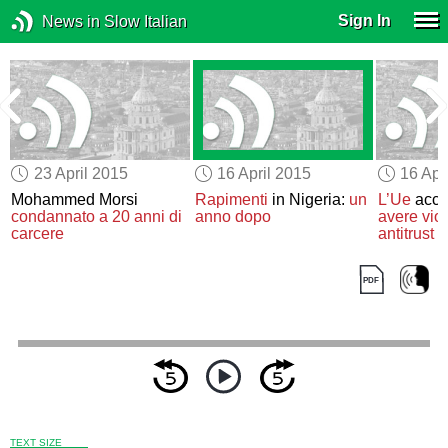
Sign In
News in Slow Italian
23 April 2015
16 April 2015
16 Apr
Mohammed Morsi
Rapimenti
in Nigeria:
un
L’Ue
accu
l
condannato a 20 anni di
anno dopo
avere viol
carcere
antitrust
TEXT SIZE