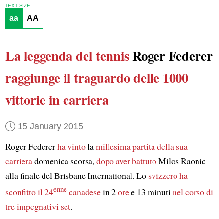
TEXT SIZE
aa
AA
La leggenda del tennis
Roger Federer
raggiunge il traguardo delle 1000
vittorie in carriera
15 January 2015
Roger Federer
ha vinto
la
millesima
partita della sua
carriera
domenica scorsa,
dopo aver battuto
Milos Raonic
alla finale del Brisbane International. Lo
svizzero
ha
enne
sconfitto
il 24
canadese
in 2
ore
e 13 minuti
nel corso di
tre impegnativi set
.