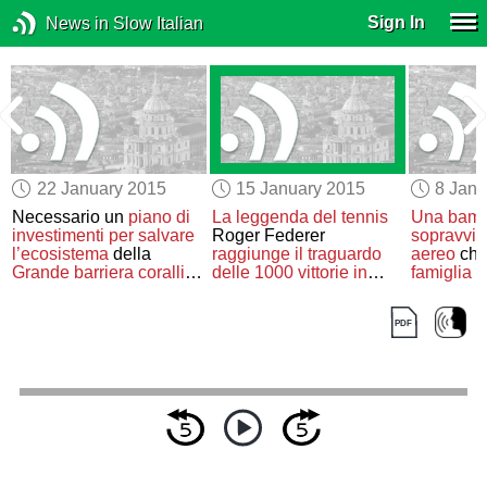
Sign In
News in Slow Italian
22 January 2015
15 January 2015
8 Janu
Necessario un
piano di
La leggenda del tennis
Una bambi
investimenti
per salvare
Roger Federer
sopravvive
l’ecosistema
della
raggiunge il traguardo
aereo
ch
Grande barriera corallina
delle 1000 vittorie in
famiglia
australiana
carriera