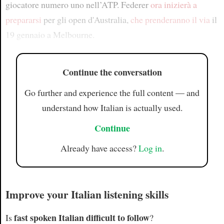
giocatore numero uno nell’ATP. Federer
ora inizierà a
prepararsi
per gli open d'Australia,
che prenderanno il via
il
19 gennaio a Melbourne.
Continue the conversation
Go further and experience the full content — and
understand how Italian is actually used.
Continue
Already have access?
Log in
.
Improve your Italian listening skills
fast spoken Italian difficult to follow
Is
?