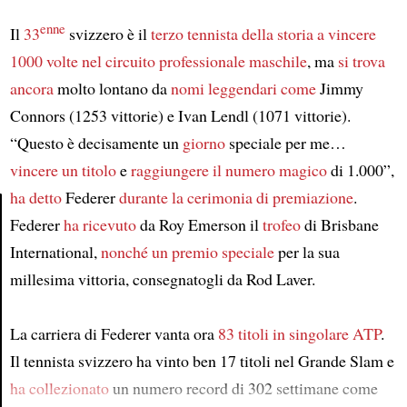
enne
Il
33
svizzero è il
terzo tennista della storia
a vincere
1000 volte
nel circuito professionale maschile
, ma
si trova
ancora
molto lontano da
nomi leggendari
come
Jimmy
Connors (1253 vittorie) e Ivan Lendl (1071 vittorie).
“Questo è decisamente un
giorno
speciale per me…
vincere un titolo
e
raggiungere il numero magico
di 1.000”,
ha detto
Federer
durante la cerimonia di premiazione
.
Federer
ha ricevuto
da Roy Emerson il
trofeo
di Brisbane
Article
International,
nonché un premio speciale
per la sua
millesima vittoria, consegnatogli da Rod Laver.
La carriera di Federer vanta ora
83 titoli in singolare ATP
.
Il tennista svizzero ha vinto ben 17 titoli nel Grande Slam e
ha collezionato
un numero record di 302 settimane come