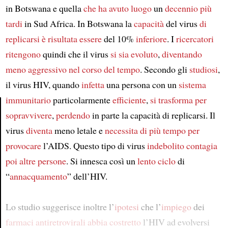
in Botswana e quella
che ha avuto luogo
un
decennio
più
tardi
in Sud Africa. In Botswana la
capacità
del virus
di
replicarsi
è risultata essere
del 10%
inferiore
. I
ricercatori
ritengono
quindi che il virus
si sia evoluto
,
diventando
meno aggressivo
nel corso del tempo
. Secondo gli
studiosi
,
il virus HIV, quando
infetta
una persona con un
sistema
immunitario
particolarmente
efficiente
,
si trasforma per
sopravvivere
,
perdendo
in parte la capacità di replicarsi. Il
Article
virus
diventa
meno letale e
necessita di più tempo
per
provocare
l’AIDS. Questo tipo di virus
indebolito
contagia
poi
altre persone
. Si innesca così un
lento ciclo
di
“
annacquamento
” dell’HIV.
Lo studio suggerisce inoltre l’
ipotesi
che l’
impiego
dei
farmaci antiretrovirali
abbia costretto
l’HIV ad evolversi