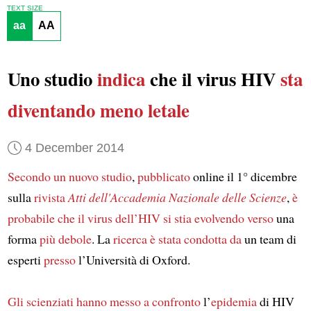
TEXT SIZE
aa
AA
Uno studio
indica
che il virus HIV
sta
diventando
meno letale
4 December 2014
Secondo un nuovo studio
,
pubblicato
online il 1° dicembre
sulla
rivista
Atti dell'Accademia Nazionale delle Scienze
,
è
probabile che il virus dell’HIV si stia evolvendo
verso
una
forma
più debole
. La
ricerca
è stata condotta da
un team di
esperti
presso
l’Università di Oxford.
Gli scienziati
hanno messo a confronto
l’
epidemia
di HIV