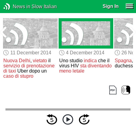
Sign In
News in Slow Italian
11 December 2014
4 December 2014
26 No
Nuova Delhi
,
vietato
il
Uno studio
indica
che il
Spagna
,
servizio di prenotazione
virus HIV
sta diventando
duchessa 
di taxi
Uber dopo un
meno letale
caso di stupro