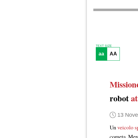
TEXT SIZE
aa
AA
Mission
robot
at
13 Nov
Un
veicolo s
cometa. Mer