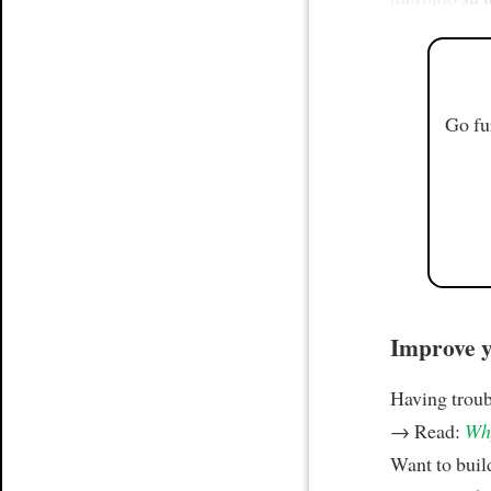
Go fu
Improve yo
Having trou
→ Read:
Why
Want to build