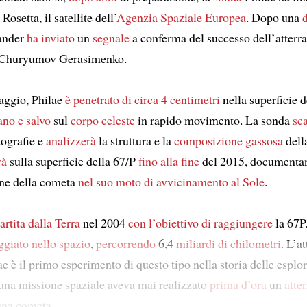
osetta, il satellite dell’
Agenzia Spaziale Europea
. Dopo una
 lander
ha inviato
un
segnale
a conferma del successo dell’atterra
/Churyumov Gerasimenko.
raggio, Philae
è penetrato di circa 4 centimetri
nella superficie 
ano e salvo
sul
corpo celeste
in rapido movimento. La sonda
sca
ografie e
analizzerà
la struttura e la
composizione gassosa
dell
rà
sulla superficie della 67/P
fino alla fine
del 2015, documenta
ne della cometa
nel suo moto di avvicinamento al Sole
.
artita
dalla Terra
nel 2004
con l’obiettivo di raggiungere
la 67P
ggiato
nello spazio
,
percorrendo
6,4
miliardi di chilometri
. L’a
 è il primo esperimento di questo tipo nella storia delle esplor
una missione spaziale aveva mai realizzato
prima d’ora
un
atte
una cometa.