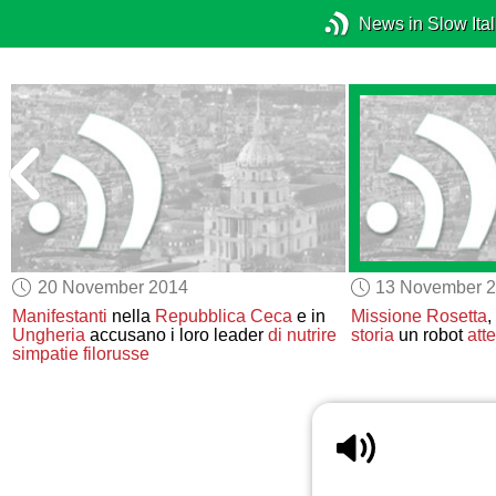
News in Slow Ital
20 November 2014
13 November 
Manifestanti
nella
Repubblica Ceca
e in
Missione Rosetta
,
Ungheria
accusano i loro leader
di nutrire
storia
un robot
atte
simpatie filorusse