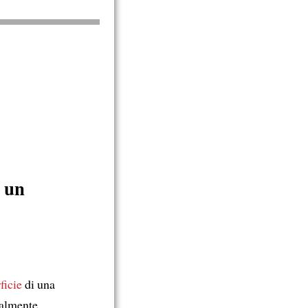
un
ficie
di una
nalmente