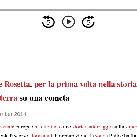
e Rosetta
,
per la prima volta nella storia
terra
su una cometa
ember 2014
paziale
europeo
ha effettuato
uno
storico atterraggio
sulla
super
coledì scorso,
dopo anni
di preparazione, la
sonda
Philae ha fi