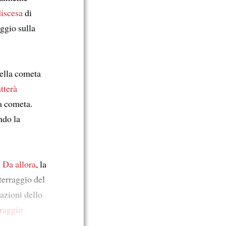
discesa
di
ggio sulla
della cometa
tterà
a cometa.
ndo la
.
Da allora
, la
tterraggio del
azioni dello
rraggio