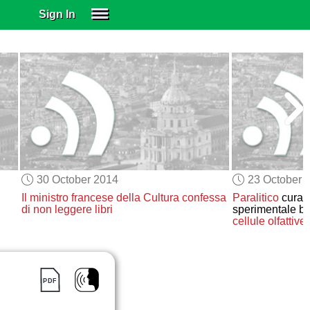
Sign In
SIGN IN
SUBSCRIBE
EDUCATIONAL LICENSES
GIFT CARDS
OTHER LANGUAGES
ABOUT US
ALEXA
30 October 2014
23 October 
ADJUST COLORS
Il ministro francese della Cultura
confessa
Paralitico
curat
di non leggere libri
sperimentale b
cellule olfattive