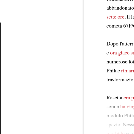
abbandonato R
sette ore
, il
cometa 67P
Article
Dopo l'atter
e
ora giace
s
numerose fot
Philae
rimar
trasformazio
Rosetta
era p
sonda
ha via
modulo Philae
spazio. Ness
morbido
su 