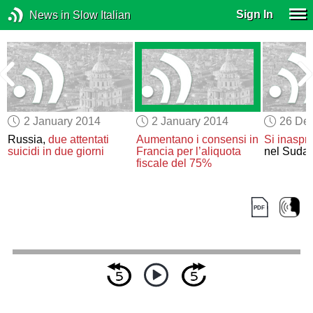
Sign In
News in Slow Italian
2 January 2014
2 January 2014
26 De
a
Russia,
due attentati
Aumentano i consensi in
Si inaspri
suicidi in due giorni
Francia
per l’aliquota
nel Sudan
fiscale del 75%