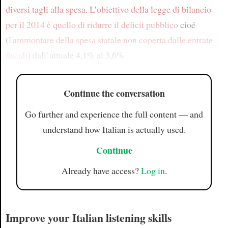
diversi tagli alla spesa
.
L’obiettivo
della legge di bilancio
per il 2014
è quello di ridurre il deficit pubblico
cioé
(
l'ammontare della spesa statale non coperta dalle entrate
fiscali
) dall’attuale 4,1% al 3,6%
Continue the conversation
Go further and experience the full content — and
understand how Italian is actually used.
Continue
Already have access?
Log in
.
Improve your Italian listening skills