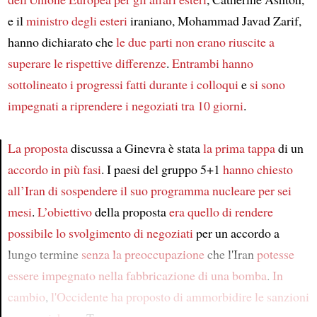
e il
ministro degli esteri
iraniano, Mohammad Javad Zarif,
hanno dichiarato che
le due parti non erano riuscite a
superare le rispettive differenze
.
Entrambi
hanno
sottolineato i progressi fatti durante i colloqui
e
si sono
impegnati a riprendere i negoziati
tra 10 giorni
.
La proposta
discussa a Ginevra è stata
la prima tappa
di un
accordo in più fasi
. I paesi del gruppo 5+1
hanno chiesto
Article
all’Iran di sospendere il suo programma nucleare
per sei
mesi
.
L’obiettivo
della proposta
era quello di rendere
possibile lo svolgimento di negoziati
per un accordo a
lungo termine
senza la preoccupazione
che l'Iran
potesse
essere impegnato
nella fabbricazione di una bomba
.
In
cambio
,
l'Occidente ha proposto di ammorbidire le sanzioni