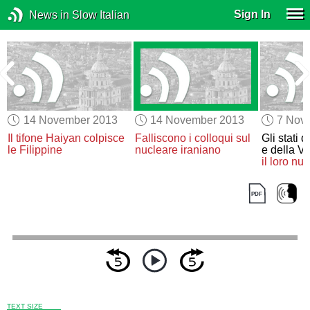
Sign In
News in Slow Italian
14 November 2013
14 November 2013
7 Nov
Il tifone Haiyan colpisce
Falliscono i colloqui sul
Gli stati 
le Filippine
nucleare iraniano
e della Vi
il loro n
TEXT SIZE