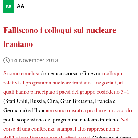
aa
AA
Falliscono i colloqui sul nucleare
iraniano
14 November 2013
Si sono conclusi
domenica scorsa a Ginevra
i colloqui
relativi al programma nucleare iraniano
.
I negoziati
,
ai
quali hanno partecipato i paesi del gruppo cosiddetto 5+1
(Stati Uniti, Russia, Cina, Gran Bretagna, Francia e
Germania) e l’Iran
non sono riusciti a produrre un accordo
per la sospensione del programma nucleare iraniano.
Nel
corso di una conferenza stampa
,
l'alto rappresentante
dell'Unione Europea per gli affari esteri
, Catherine Ashton,