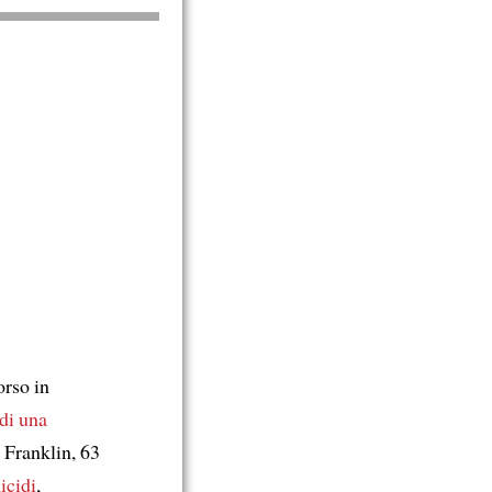
rso in
 di una
, Franklin, 63
icidi
,