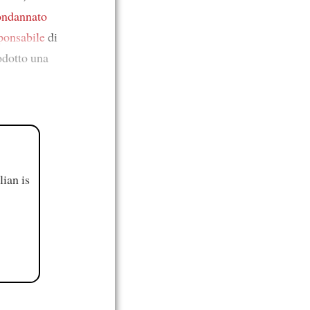
condannato
sponsabile
di
rodotto una
ian is