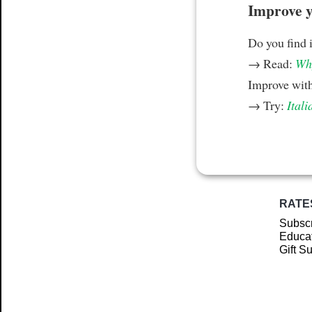
Improve yo
Do you find i
→ Read:
Why
Improve wit
→ Try:
Itali
RATE
Subscr
Educat
Gift S