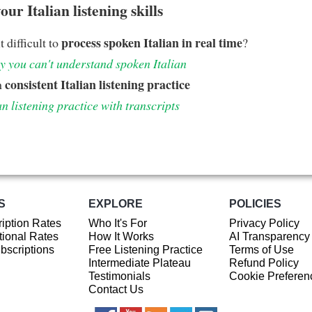
ur Italian listening skills
process spoken Italian in real time
t difficult to
?
 you can't understand spoken Italian
consistent Italian listening practice
h
an listening practice with transcripts
S
EXPLORE
POLICIES
iption Rates
Who It's For
Privacy Policy
ional Rates
How It Works
AI Transparency
ubscriptions
Free Listening Practice
Terms of Use
Intermediate Plateau
Refund Policy
Testimonials
Cookie Preferen
Contact Us