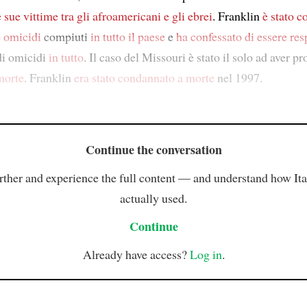
 sue vittime tra gli afroamericani e gli ebrei
. Franklin
è stato 
te omicidi
compiuti
in tutto il paese
e
ha confessato di essere re
di omicidi
in tutto
. Il caso del Missouri è stato il solo ad aver p
morte
. Franklin
era stato condannato a morte
nel 1997.
Continue the conversation
rther and experience the full content — and understand how Ital
actually used.
Continue
Already have access?
Log in
.