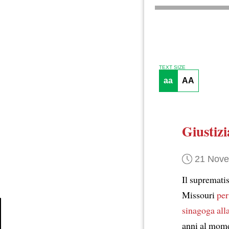
TEXT SIZE
aa
AA
Giustizi
21 Nov
Il supremati
Missouri
per
sinagoga alla
anni al mome
Article