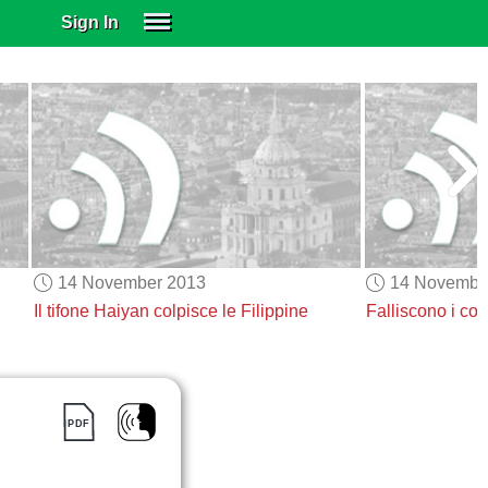
Sign In
SIGN IN
SUBSCRIBE
EDUCATIONAL LICENSES
GIFT CARDS
OTHER LANGUAGES
ABOUT US
ALEXA
14 November 2013
14 Novembe
ADJUST COLORS
Il tifone Haiyan colpisce le Filippine
Falliscono i col