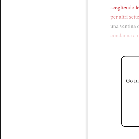
scegliendo le
per altri set
una ventina 
condanna a 
Go fu