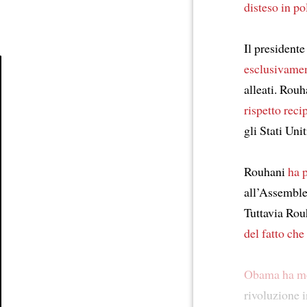
disteso in po
Il president
esclusivamen
alleati. Rou
Article
rispetto reci
gli Stati Unit
Rouhani
ha 
all’Assembl
Tuttavia Ro
del fatto che
Obama ha men
rivoluzione 