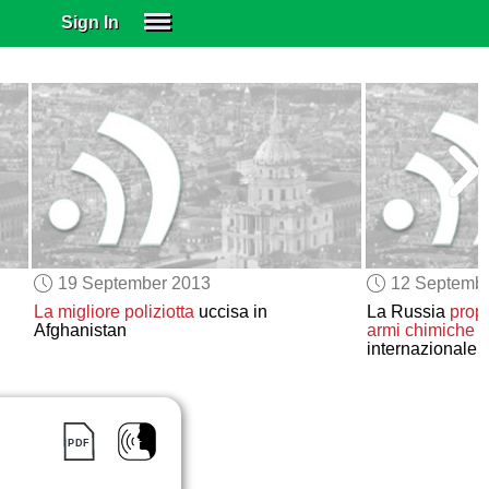
Sign In
SIGN IN
SUBSCRIBE
EDUCATIONAL LICENSES
GIFT CARDS
OTHER LANGUAGES
ABOUT US
ALEXA
19 September 2013
12 Septemb
ADJUST COLORS
La migliore poliziotta
uccisa in
La Russia
prop
Afghanistan
armi chimiche
d
internazionale