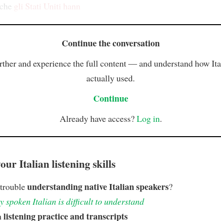
 che
gli Stati Uniti hann
Continue the conversation
rther and experience the full content — and understand how Ital
actually used.
Continue
Already have access?
Log in
.
ur Italian listening skills
understanding native Italian speakers
 trouble
?
 spoken Italian is difficult to understand
listening practice and transcripts
h