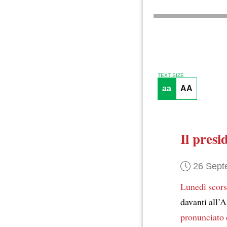
TEXT SIZE
aa
AA
Il pres
26 Sept
Lunedì scor
davanti all’
pronunciato