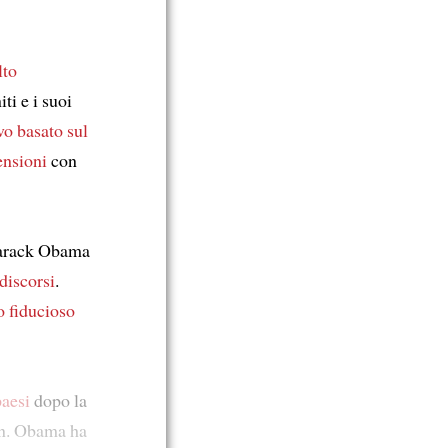
lto
ti e i suoi
vo basato sul
ensioni
con
Barack Obama
discorsi
.
to fiducioso
paesi
dopo la
n. Obama ha