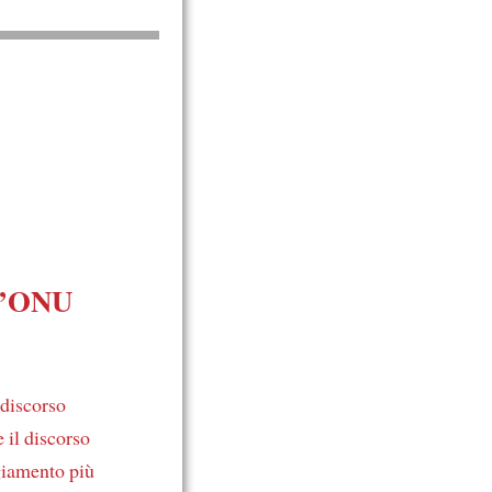
ll’ONU
 discorso
 il discorso
giamento più