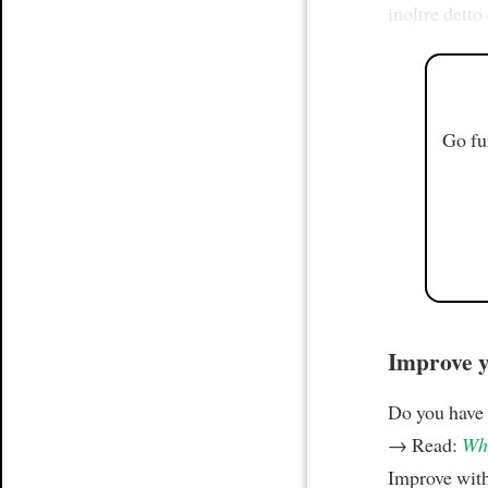
inoltre detto
Go fu
Improve yo
Do you have
→ Read:
Why
Improve wit