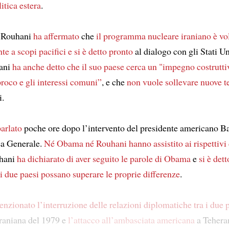
litica estera
.
e Rouhani
ha affermato
che
il programma nucleare iraniano è vo
te a scopi pacifici
e si è detto pronto
al dialogo con gli Stati Uni
hani
ha anche detto che il suo paese cerca
un "impegno costrutti
proco e gli interessi comuni”
, e che
non vuole sollevare nuove t
i.
parlato
poche ore dopo l’intervento del presidente americano 
ea Generale.
Né Obama né Rouhani hanno assistito ai rispettivi 
uhani
ha dichiarato di aver seguito le parole di Obama
e
si è det
 i due paesi possano superare le proprie differenze
.
zionato l’interruzione delle relazioni diplomatiche tra i due 
iraniana del 1979 e
l’attacco all’ambasciata americana
a Tehera