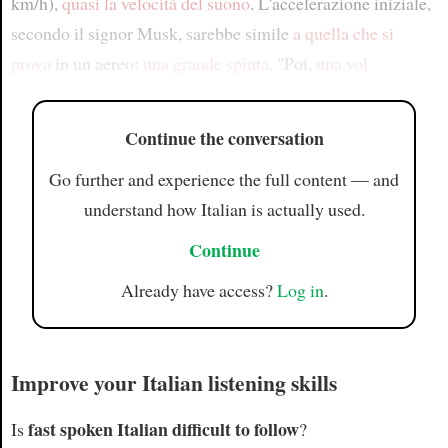
km/h),
quasi la velocità del suono
. L'accelerazione iniziale,
secondo il signor Musk, sarebbe simile
a quella che si
prova
in un aereo:
una grande spinta
. "Poi,
una vol
Continue the conversation
Go further and experience the full content — and
understand how Italian is actually used.
Continue
Already have access?
Log in
.
Improve your Italian listening skills
fast spoken Italian difficult to follow
Is
?