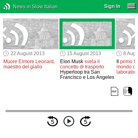
Sign In
News in Slow Italian
22 August 2013
15 August 2013
8 Augu
Muore Elmore Leonard,
Elon Musk
svela il
Il
primo h
maestro del giallo
concetto di trasporto
mondo
co
Hyperloop tra San
laboratori
Francisco e Los Angeles