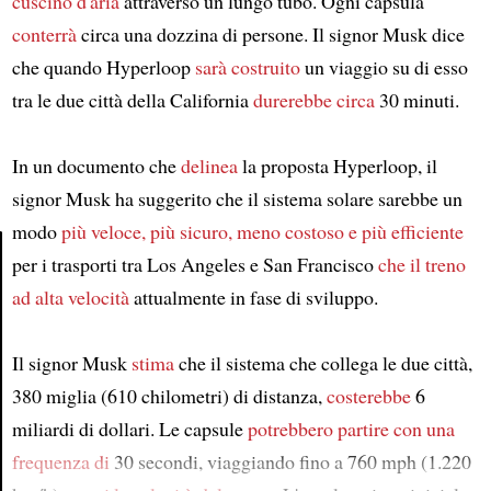
cuscino d'aria
attraverso un lungo tubo. Ogni capsula
conterrà
circa una dozzina di persone. Il signor Musk dice
che quando Hyperloop
sarà costruito
un viaggio su di esso
tra le due città della California
durerebbe circa
30 minuti.
In un documento che
delinea
la proposta Hyperloop, il
signor Musk ha suggerito che il sistema solare sarebbe un
modo
più veloce, più sicuro, meno costoso e più efficiente
per i trasporti tra Los Angeles e San Francisco
che il treno
ad alta velocità
attualmente in fase di sviluppo.
Article
Il signor Musk
stima
che il sistema che collega le due città,
380 miglia (610 chilometri) di distanza,
costerebbe
6
miliardi di dollari. Le capsule
potrebbero partire
con una
frequenza di
30 secondi, viaggiando fino a 760 mph (1.220