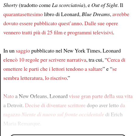
Shorty
(tradotto come
La scorciatoia
), e
Out of Sight
. Il
quarantasettesimo
libro di Leonard,
Blue Dreams
,
avrebbe
dovuto essere pubblicato quest’anno
.
Dalle sue opere
vennero tratti più di 25 film e programmi televisivi
.
In un
saggio
pubblicato nel New York Times, Leonard
elencò 10 regole per scrivere narrativa
, tra cui, “
Cerca di
omettere le parti che i lettori tendono a saltare
” e “
se
Article
sembra letteratura, lo riscrivo
.”
Nato
a New Orleans, Leonard
visse gran parte della sua vita
a Detroit.
Decise di diventare scrittore
dopo aver letto
da
ragazzo
Niente di nuovo sul fronte occidentale
di Erich
Maria Remarque.