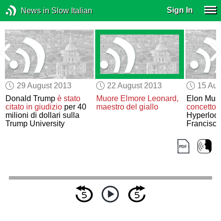
Sign In
News in Slow Italian
29 August 2013
22 August 2013
15 Aug
e
Donald Trump
è stato
Muore Elmore Leonard,
Elon Mus
citato in giudizio
per 40
maestro del giallo
concetto d
milioni di dollari sulla
Hyperloop
Trump University
Francisco