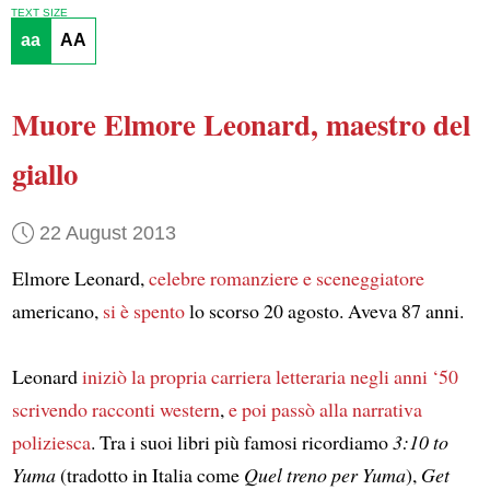
TEXT SIZE
aa
AA
Muore Elmore Leonard, maestro del
giallo
22 August 2013
Elmore Leonard,
celebre romanziere e sceneggiatore
americano,
si è spento
lo scorso 20 agosto. Aveva 87 anni.
Leonard
iniziò la propria carriera letteraria negli anni ‘50
scrivendo racconti western
,
e poi passò alla narrativa
poliziesca
. Tra i suoi libri più famosi ricordiamo
3:10 to
Yuma
(tradotto in Italia come
Quel treno per Yuma
),
Get