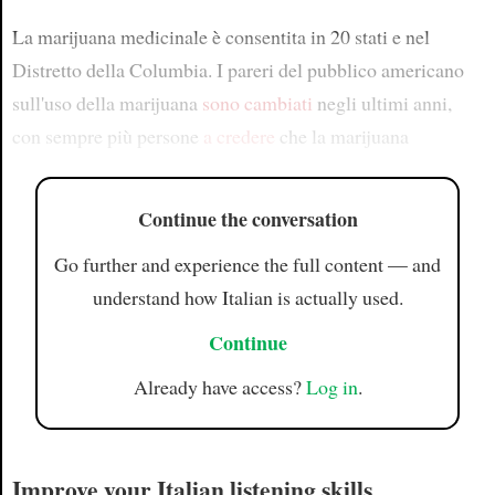
La marijuana medicinale è consentita in 20 stati e nel
Distretto della Columbia. I pareri del pubblico americano
sull'uso della marijuana
sono cambiati
negli ultimi anni,
con sempre più persone
a credere
che la marijuana
Continue the conversation
Go further and experience the full content — and
understand how Italian is actually used.
Continue
Already have access?
Log in
.
Improve your Italian listening skills