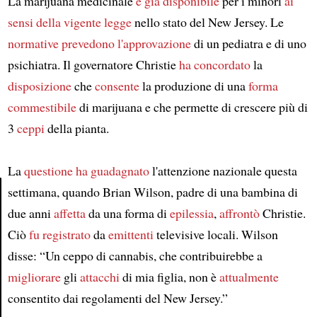
La marijuana medicinale
è già disponibile
per i minori
ai
sensi della vigente legge
nello stato del New Jersey. Le
normative
prevedono
l'approvazione
di un pediatra e di uno
psichiatra. Il governatore Christie
ha concordato
la
disposizione
che
consente
la produzione di una
forma
commestibile
di marijuana e che permette di crescere più di
3
ceppi
della pianta.
La
questione
ha guadagnato
l'attenzione nazionale questa
settimana, quando Brian Wilson, padre di una bambina di
due anni
affetta
da una forma di
epilessia
,
affrontò
Christie.
Article
Ciò
fu registrato
da
emittenti
televisive locali. Wilson
disse: “Un ceppo di cannabis, che contribuirebbe a
migliorare
gli
attacchi
di mia figlia, non è
attualmente
consentito dai regolamenti del New Jersey.”