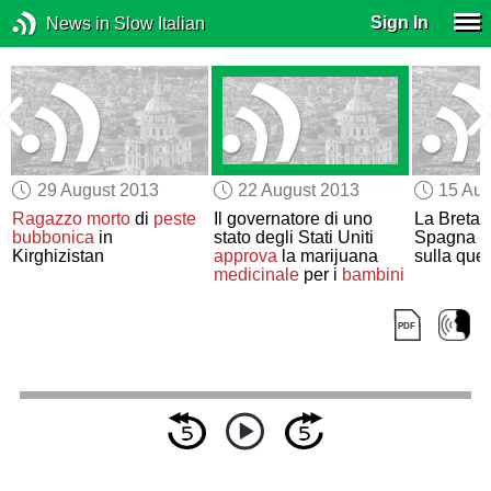
Sign In
News in Slow Italian
29 August 2013
22 August 2013
15 Aug
Ragazzo morto
di
peste
Il governatore di uno
La Breta
bubbonica
in
stato degli Stati Uniti
Spagna 
Kirghizistan
approva
la marijuana
sulla ques
medicinale
per i
bambini