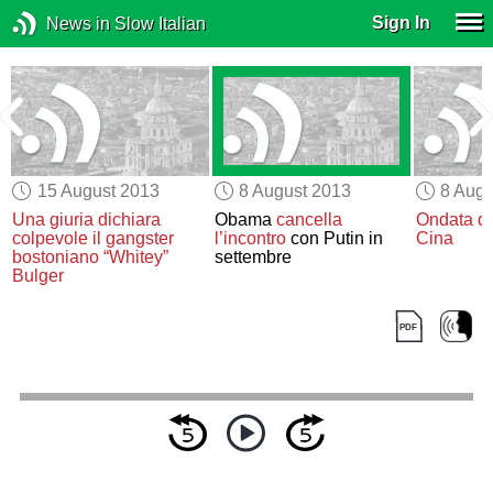
Sign In
News in Slow Italian
15 August 2013
8 August 2013
8 Augu
Una giuria dichiara
Obama
cancella
Ondata di
colpevole il gangster
l’incontro
con Putin in
Cina
bostoniano “Whitey”
settembre
Bulger