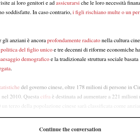
isite ai loro genitori e ad
assicurarsi
che le loro necessità finanz
ano soddisfatte. In caso contrario,
i figli rischiano multe o un pe
er gli anziani è ancora
profondamente radicato
nella cultura cine
a
politica del figlio unico
e tre decenni di riforme economiche h
 paesaggio demografico
e la tradizionale struttura sociale basata 
rgata
.
atistiche
del governo cinese, oltre 178 milioni di persone in C
ù nel 2010. Questa
cifra
è destinata ad aumentare a 221 milioni 
 un terzo della popolazione cinese sarà classificata come anzia
Continue the conversation