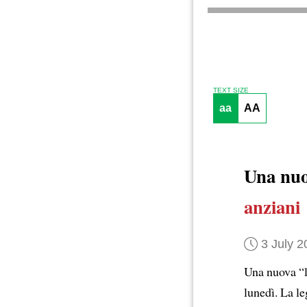
TEXT SIZE
aa
AA
Una nuo
anziani
3 July 2
Una nuova “
lunedì. La l