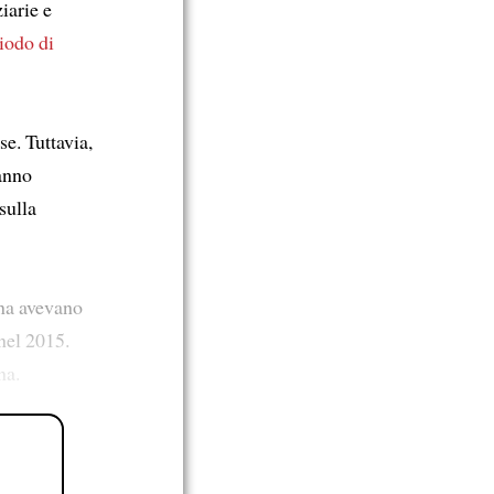
iarie e
riodo di
se. Tuttavia,
anno
sulla
ina avevano
nel 2015.
na.