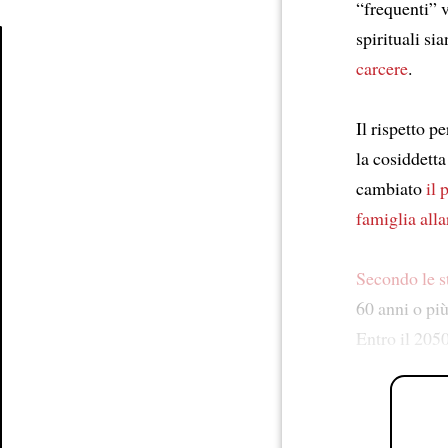
“frequenti” v
spirituali si
carcere
.
Article
Il rispetto p
la cosiddett
cambiato
il
famiglia alla
Secondo le st
60 anni o pi
Entro il 2050