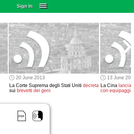
Sign In
SIGN IN
SUBSCRIBE
EDUCATIONAL LICENSES
GIFT CARDS
OTHER LANGUAGES
ABOUT US
ALEXA
20 June 2013
13 June 201
ADJUST COLORS
La Corte Suprema degli Stati Uniti
decreta
La Cina
lancia
sui
brevetti dei geni
con equipaggi