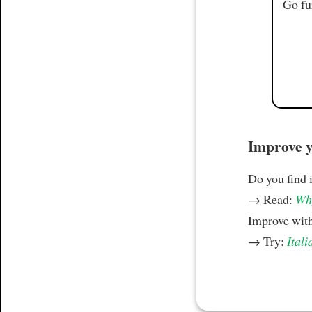
Go fu
Improve yo
Do you find i
→ Read:
Why
Improve wit
→ Try:
Itali