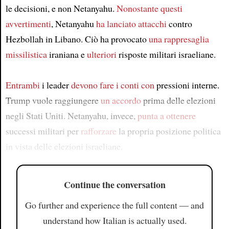
le decisioni, e non Netanyahu.
Nonostante questi
avvertimenti
, Netanyahu
ha lanciato attacchi
contro
Hezbollah in Libano. Ciò ha provocato
una rappresaglia
missilistica
iraniana e
ulteriori
risposte militari israeliane.
Entrambi
i leader
devono fare i conti con
pressioni interne.
Trump vuole raggiungere
un accordo
prima delle elezioni
negli Stati Uniti. Netanyahu, invece,
punta a ottenere
successi militari per
rafforzare
la propria posizione politica
in vista delle elezioni israeliane.
Continue the conversation
Go further and experience the full content — and
understand how Italian is actually used.