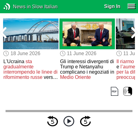
Sign In
News in Slow Italian
18 June 2026
11 June 2026
11 Ju
L'Ucraina
sta
Gli interessi divergenti di
Il riarmo
d
e
gradualmente
Trump e Netanyahu
e
l’aumen
e
interrompendo
le linee di
complicano i negoziati in
per la dif
o
rifornimento russe
verso
Medio Oriente
preoccupa
la Crimea
Francia