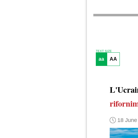
TEXT SIZE
aa
AA
L'Ucra
riforni
18 June