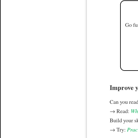
Go fu
Improve yo
Can you read
→ Read:
Why
Build your s
→ Try:
Prac