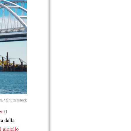
a / Shutterstock
er
il
ta della
il gioiello