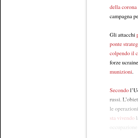
della corona
campagna per
Gli attacchi
ponte strate
colpendo il c
forze ucrain
munizioni
.
Secondo
l’U
russi. L’obie
le operazion
sta vivendo
l
occupazione 