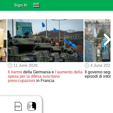
Sign In
SIGN IN
SUBSCRIBE
EDUCATIONAL LICENSES
GIFT CARDS
OTHER LANGUAGES
ABOUT US
ALEXA
11 June 2026
4 June 2026
ADJUST COLORS
Il riarmo
della Germania e
l’aumento della
Il governo seg
spesa per la difesa
suscitano
episodi di intol
preoccupazioni
in Francia