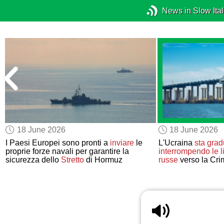
News in Slow Ital
18 June 2026
18 June 2026
I Paesi Europei sono pronti a
inviare
le
L'Ucraina
sta gra
proprie forze navali per garantire la
interrompendo
le 
sicurezza dello
Stretto
di Hormuz
russe
verso la Cr