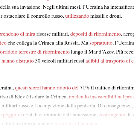
della sua invasione. Negli ultimi mesi, l’Ucraina ha intensificat
 ostacolare il controllo russo,
utilizzando
missili e droni.
prendono di mira
risorse militari,
depositi di rifornimento
, aero
gico
che collega la Crimea alla Russia. Ma
soprattutto
, l’Ucrai
orridoio terrestre di rifornimento
lungo il Mar d’Azov. Più rece
e
hanno distrutto
50 veicoli militari russi
adibiti al trasporto di 
craina,
questi sforzi hanno ridotto del
71% il traffico di rifornim
ttivo di Kiev è isolare la Crimea,
rendendo insostenibili
nel pro
i militari russe e l’occupazione della penisola. Di conseguenza,
a
peggiore
crisi di carburante dall’annessione,
costringendo
le 
a limitare drasticamente
la vendita di benzina