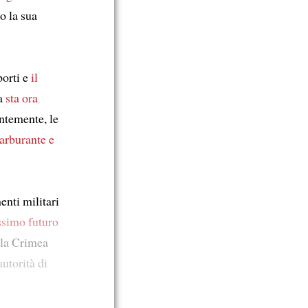
o la sua
porti e
il
na
sta ora
ntemente, le
carburante e
enti militari
ssimo futuro
 la Crimea
autorità di