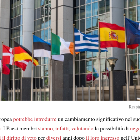
Respir
uropea
potrebbe introdurre
un cambiamento significativo nel suo
o
. I Paesi membri
stanno, infatti, valutando
la possibilità di
nega
i
il diritto di veto
per
diversi
anni dopo
il loro ingresso
nell’Uni