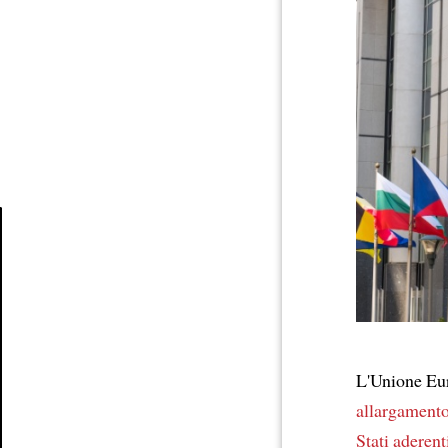
Article
L'Unione E
allargament
Stati aderent