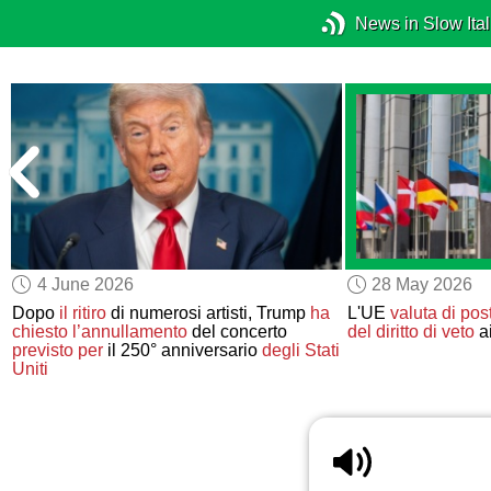
News in Slow Ital
4 June 2026
28 May 2026
Dopo
il ritiro
di numerosi artisti, Trump
ha
L'UE
valuta di pos
a
chiesto l’annullamento
del concerto
del diritto di veto
ai
previsto per
il 250° anniversario
degli Stati
Uniti