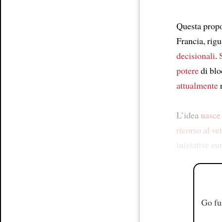
Questa prop
Francia, rig
decisionali
.
potere
di blo
attualmente
r
L’idea
nasce
ricorso al ve
iniziative e
Go fu