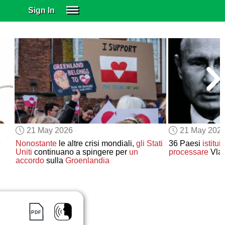
Sign In
SIGN IN
SUBSCRIBE
EDUCATIONAL LICENSES
GIFT CARDS
OTHER LANGUAGES
ABOUT US
ALEXA
21 May 2026
21 May 202
ADJUST COLORS
e
Nonostante
le altre crisi mondiali,
gli Stati
36 Paesi
istitu
Uniti
continuano a spingere per
un
processare
Vlad
accordo
sulla
Groenlandia