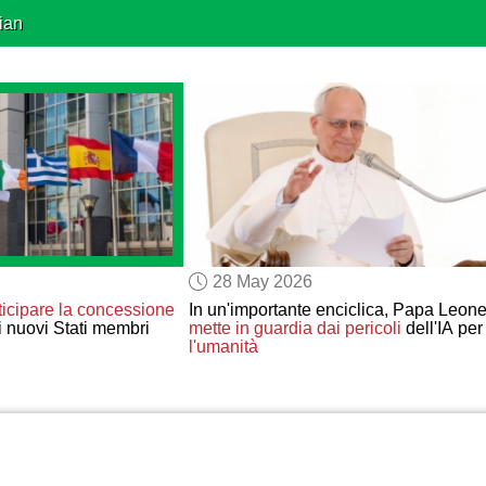
ian
28 May 2026
ticipare
la concessione
In un'importante enciclica, Papa Leon
 nuovi Stati membri
mette in guardia dai pericoli
dell'IA per
l'umanità