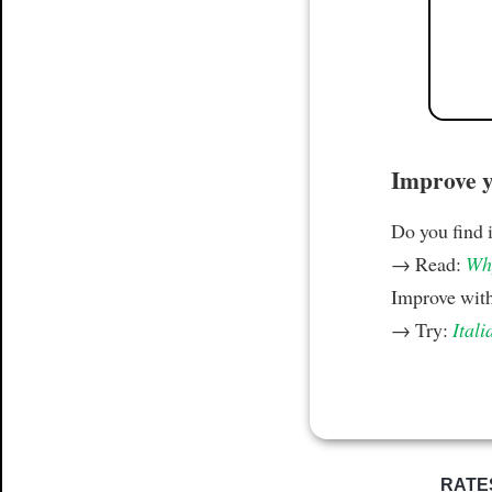
Improve yo
Do you find i
→ Read:
Why
Improve wit
→ Try:
Itali
RATE