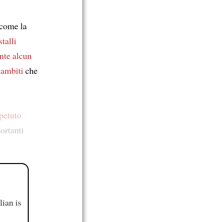
 come la
stalli
nte alcun
,
ambiti
che
ipetuto
ortanti
ian is