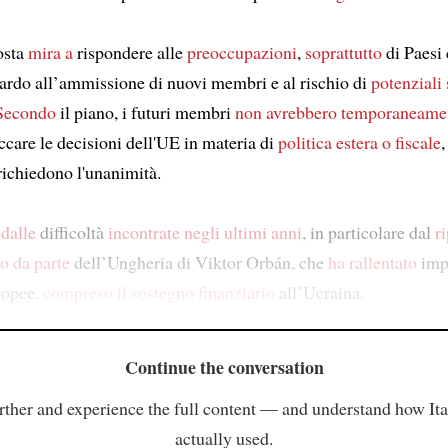
osta
mira a
rispondere alle
preoccupazioni
,
soprattutto
di Paesi
uardo all’ammissione di nuovi membri e al rischio di
potenziali
Secondo
il piano, i futuri membri
non avrebbero temporaneame
ccare le decisioni dell'UE in materia di
politica estera o fiscale
ichiedono l'unanimità.
 dalle
difficoltà
incontrate
negli ultimi anni
, in particolare dal
r
to da parte
dell’Ungheria di Viktor Orbán, che
ha rallentato
imp
uropee,
compreso
il sostegno finanziario
all’Ucraina.
Continue the conversation
rther and experience the full content — and understand how Ital
actually used.