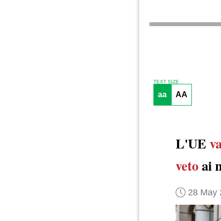
TEXT SIZE
aa
AA
L'UE
va
veto
ai 
28 May 