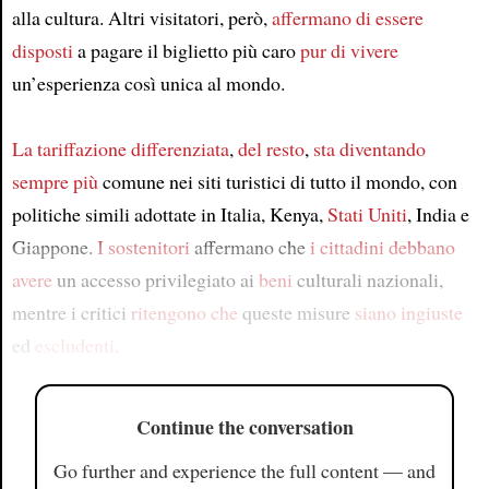
alla cultura. Altri visitatori, però,
affermano di essere
disposti
a pagare il biglietto più caro
pur di vivere
un’esperienza così unica al mondo.
La tariffazione differenziata
,
del resto
,
sta diventando
sempre più
comune nei siti turistici di tutto il mondo, con
politiche simili adottate in Italia, Kenya,
Stati Uniti
, India e
Giappone.
I sostenitori
affermano che
i cittadini debbano
avere
un accesso privilegiato ai
beni
culturali nazionali,
mentre i critici
ritengono che
queste misure
siano ingiuste
ed
escludenti
.
Continue the conversation
Go further and experience the full content — and