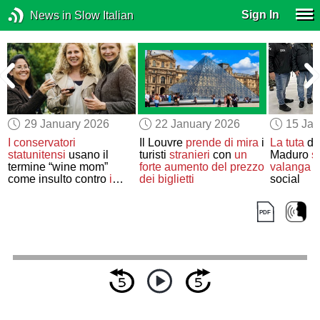
Sign In
News in Slow Italian
29 January 2026
22 January 2026
15 Jan
I conservatori
Il Louvre
prende di mira
i
La tuta
di
statunitensi
usano il
turisti
stranieri
con
un
Maduro
s
termine “wine mom”
forte aumento del prezzo
valanga d
come insulto contro
i
dei biglietti
social
manifestanti
anti-ICE