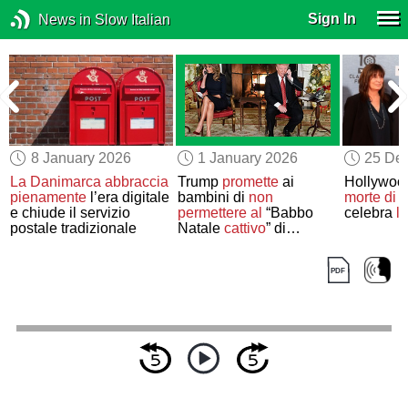
Sign In
News in Slow Italian
8 January 2026
1 January 2026
25 De
La Danimarca abbraccia
Trump
promette
ai
Hollywo
pienamente
l’era digitale
bambini di
non
morte di
R
e chiude il servizio
permettere al
“Babbo
celebra
l
postale tradizionale
Natale
cattivo
” di
infiltrarsi
negli Stati Uniti