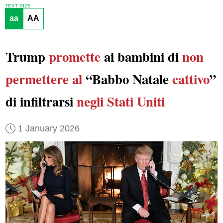
TEXT SIZE
aa
AA
Trump
promette
ai bambini di
non
permettere al
“Babbo Natale
cattivo
”
di infiltrarsi
negli Stati Uniti
1 January 2026