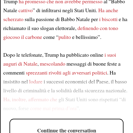
Trump
ha promesso che non avrebbe permesso
al “Babbo
Natale
cattivo
” di infiltrarsi negli Stati Uniti.
Ha anche
scherzato
sulla passione di Babbo Natale per
i biscotti
e ha
richiamato il suo slogan elettorale,
definendo con tono
giocoso
il carbone
come “
pulito
e bellissimo”.
Dopo le telefonate, Trump ha pubblicato online
i suoi
auguri di Natale
,
mescolando
messaggi di buone feste a
commenti
sprezzanti
rivolti agli avversari politici
. Ha
insistito nel
lodare
i successi economici del Paese, il basso
livello di criminalità e la solidità della sicurezza nazionale.
Ha, inoltre, affermato che
gli Stati Uniti sono rispettati “di
nuovo, forse
come mai prima d’ora
”.
Continue the conversation