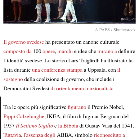
A.PAES / Shutterstock
Il governo svedese
ha presentato un canone culturale
composto da
100
opere
,
marchi
e idee che
mirano a
definire
l’identità svedese. Lo storico Lars Trägårdh ha illustrato la
lista durante
una conferenza stampa
a Uppsala, con
il
sostegno
della coalizione di governo, che include i
Democratici Svedesi
di orientamento nazionalista
.
Tra le opere più significative
figurano
il Premio Nobel,
Article
Pippi Calzelunghe
, IKEA, il film di Ingmar Bergman del
1957
Il Settimo Sigillo
e
la Bibbia
di Gustav Vasa del 1541.
Tuttavia
,
l'assenza degli
ABBA, simbolo
riconosciuto a