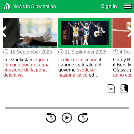
Sign In
News in Slow Italian
18 September 2025
11 September 2025
4 Sep
l
In Uzbekistan
leggere
I critici definiscono
il
Corey Be
o
libri
può portare a
una
canone culturale del
il Beer Mi
l
riduzione della pena
governo
svedese
Classic p
detentiva
nazionalistico
ed
anno con
esclusivista