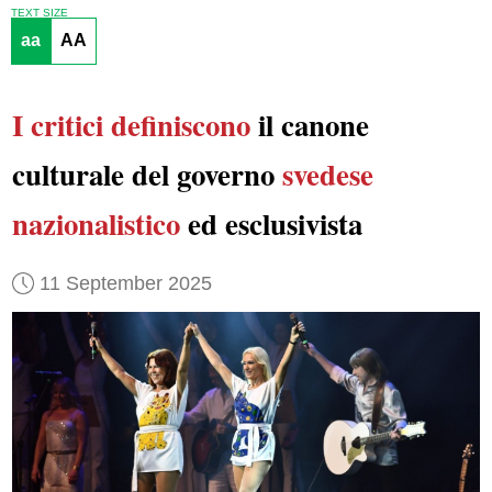
TEXT SIZE
aa
AA
I critici definiscono
il canone
culturale del governo
svedese
nazionalistico
ed esclusivista
11 September 2025