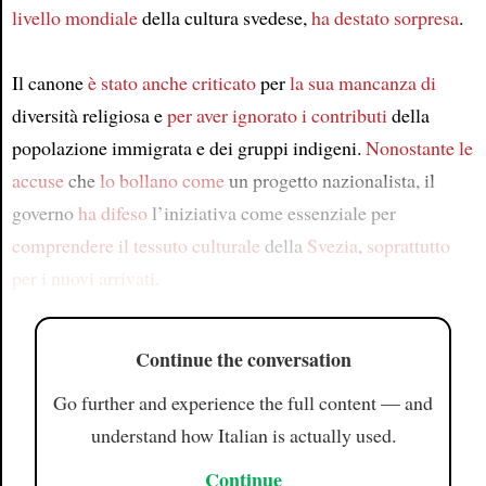
livello mondiale
della cultura svedese,
ha destato sorpresa
.
Il canone
è stato anche criticato
per
la sua mancanza di
diversità religiosa e
per aver ignorato
i contributi
della
popolazione immigrata e dei gruppi indigeni.
Nonostante le
accuse
che
lo bollano come
un progetto nazionalista, il
governo
ha difeso
l’iniziativa come essenziale per
comprendere
il tessuto culturale
della
Svezia
,
soprattutto
per i nuovi arrivati
.
Continue the conversation
Go further and experience the full content — and
understand how Italian is actually used.
Continue