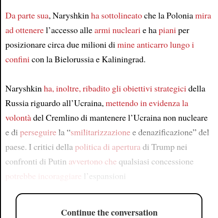
Da parte sua
, Naryshkin
ha sottolineato
che la Polonia
mira
ad ottenere
l’accesso alle
armi nucleari
e ha
piani
per
posizionare circa due milioni di
mine anticarro
lungo i
confini
con la Bielorussia e Kaliningrad.
Naryshkin
ha, inoltre, ribadito
gli obiettivi strategici
della
Russia riguardo all’Ucraina,
mettendo in evidenza
la
volontà
del Cremlino di mantenere l’Ucraina non nucleare
e di
perseguire
la “
smilitarizzazione
e denazificazione” del
paese. I critici della
politica di apertura
di Trump nei
confronti di Putin
avvertono che
qualsiasi concessione
potrebbe incoraggiare
l’espansioni
Continue the conversation