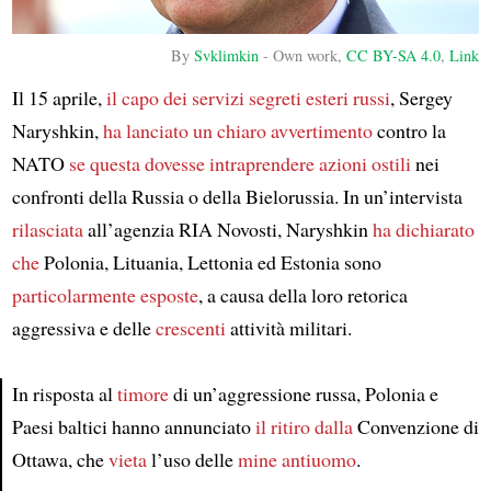
By
Svklimkin
-
Own work
,
CC BY-SA 4.0
,
Link
Il 15 aprile,
il capo dei servizi segreti esteri russi
, Sergey
Naryshkin,
ha lanciato un chiaro avvertimento
contro la
NATO
se questa dovesse intraprendere azioni ostili
nei
confronti della Russia o della Bielorussia. In un’intervista
rilasciata
all’agenzia RIA Novosti, Naryshkin
ha dichiarato
che
Polonia, Lituania, Lettonia ed Estonia sono
particolarmente esposte
, a causa della loro retorica
aggressiva e delle
crescenti
attività militari.
In risposta al
timore
di un’aggressione russa, Polonia e
Paesi baltici hanno annunciato
il ritiro dalla
Convenzione di
Article
Ottawa, che
vieta
l’uso delle
mine antiuomo
.