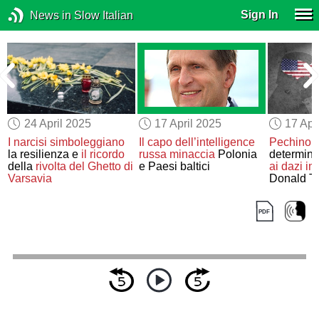
Sign In
News in Slow Italian
24 April 2025
17 April 2025
17 Apr
I narcisi
simboleggiano
Il capo dell’intelligence
Pechino
la resilienza e
il ricordo
russa
minaccia
Polonia
determina
della
rivolta del Ghetto di
e Paesi baltici
ai dazi
im
Varsavia
Donald T