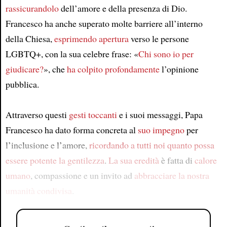
rassicurandolo
dell’amore e della presenza di Dio.
Francesco ha anche superato molte barriere all’interno
della Chiesa,
esprimendo apertura
verso le persone
LGBTQ+, con la sua celebre frase: «
Chi sono io per
giudicare?
», che
ha colpito profondamente
l’opinione
pubblica.
Attraverso questi
gesti toccanti
e i suoi messaggi, Papa
Francesco ha dato forma concreta al
suo impegno
per
l’inclusione e l’amore,
ricordando a tutti noi
quanto possa
essere potente la gentilezza
.
La sua eredità
è fatta di
calore
umano
, compassione e un invito ad
abbracciare
la nostra
umanità condivisa
.