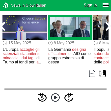
Sign In
News in Slow Italian
15 May 2025
8 May 2025
8 May
L'Europa
accoglie
gli
La Germania
designa
Il populi
scienziati statunitensi
ufficialmente
l'AfD come
subendo
minacciati dai tagli
di
gruppo estremista di
contracco
Trump ai fondi per
la
destra
delle
poli
ricerca