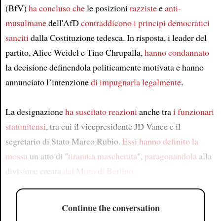
(BfV)
ha concluso che
le posizioni
razziste
e
anti-
musulmane
dell'AfD
contraddicono
i principi democratici
sanciti
dalla Costituzione tedesca. In risposta, i leader del
partito, Alice Weidel e Tino Chrupalla,
hanno condannato
la decisione definendola politicamente motivata e hanno
annunciato l’intenzione
di impugnarla legalmente
.
La designazione
ha suscitato reazioni
anche tra
i funzionari
statunitensi
, tra cui il vicepresidente JD Vance e il
segretario di Stato Marco Rubio.
Essi hanno definito la
mossa
un atto di "
tirannia mascherata
",
paragonandola
alla
divisione creata
dal Muro di Berlino
.
Continue the conversation