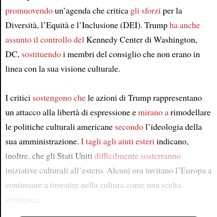
promuovendo
un’agenda che critica
gli sforzi
per la
Diversità, l’Equità e l’Inclusione (DEI). Trump
ha anche
assunto il controllo del
Kennedy Center di Washington,
DC,
sostituendo
i membri del consiglio che non erano in
linea con la sua visione culturale.
I critici
sostengono che
le azioni di Trump rappresentano
un attacco alla libertà di espressione e
mirano a
rimodellare
le politiche culturali americane
secondo
l’ideologia della
sua amministrazione.
I tagli agli aiuti esteri
indicano,
inoltre, che gli Stati Uniti
difficilmente sosterranno
iniziative culturali all’estero. Alcuni ora invitano l’Europa a
continuare a investire nella cultura come una scelta
strategica.