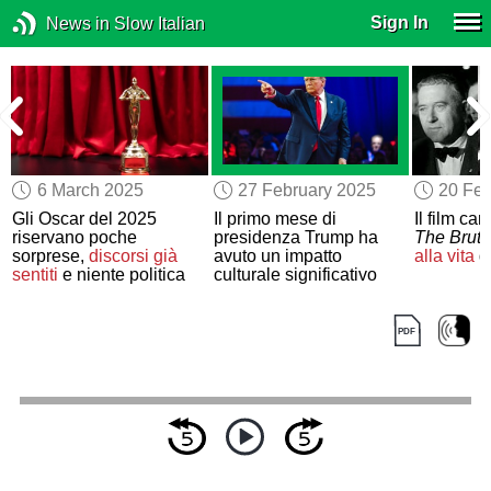
Sign In
News in Slow Italian
6 March 2025
27 February 2025
20 Feb
Gli Oscar del 2025
Il primo mese di
Il film ca
riservano poche
presidenza Trump ha
The Brutal
sorprese,
discorsi già
avuto un impatto
alla vita
di
sentiti
e niente politica
culturale significativo