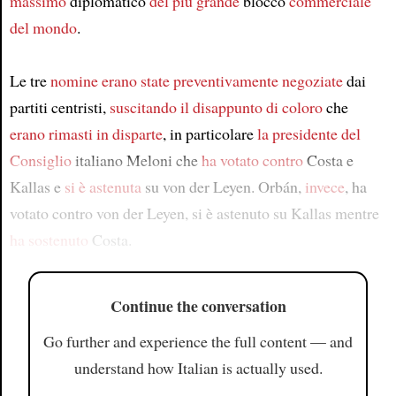
massimo
diplomatico
del più grande
blocco
commerciale
del mondo
.
Le tre
nomine
erano state
preventivamente negoziate
dai
partiti centristi,
suscitando il disappunto
di coloro
che
erano rimasti in disparte
, in particolare
la presidente del
Consiglio
italiano Meloni che
ha votato contro
Costa e
Kallas e
si è astenuta
su von der Leyen. Orbán,
invece
, ha
votato contro von der Leyen, si è astenuto su Kallas mentre
ha sostenuto
Costa.
Continue the conversation
Go further and experience the full content — and
understand how Italian is actually used.