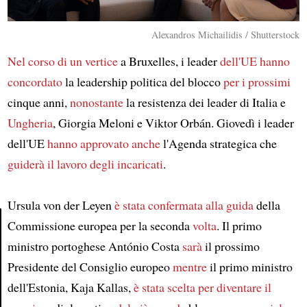
Alexandros Michailidis / Shutterstock
Nel corso di un vertice
a Bruxelles, i leader
dell'UE
hanno
concordato
la leadership politica del blocco
per i prossimi
cinque anni,
nonostante
la resistenza dei leader di Italia e
Ungheria
, Giorgia Meloni e Viktor Orbán. Giovedì i leader
dell'UE
hanno approvato
anche
l'Agenda strategica che
guiderà il lavoro
degli incaricati
.
Ursula von der Leyen
è stata confermata
alla guida
della
Commissione europea per la seconda
volta
. Il primo
ministro portoghese António Costa
sarà
il prossimo
Article
Presidente del Consiglio europeo
mentre
il primo ministro
dell'Estonia, Kaja Kallas,
è stata scelta per diventare
il