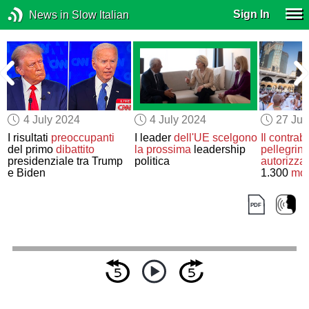
Sign In
News in Slow Italian
4 July 2024
4 July 2024
27 Ju
I risultati
preoccupanti
I leader
dell'UE
scelgono
Il contrab
del primo
dibattito
la prossima
leadership
pellegrini
presidenziale tra Trump
politica
autorizzat
e Biden
1.300
mor