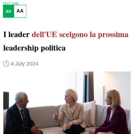
TEXT SIZE
aa
AA
I leader
dell'UE
scelgono la prossima
leadership politica
4 July 2024