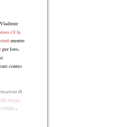
 Vladimir
 esso c'è la
estati
mentre
e
per loro,
si
eare contro
rmazioni di
ella strage
,
ll'ISIS a