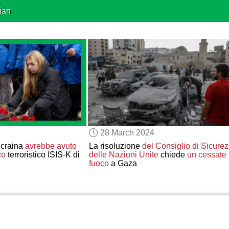
ian
28 March 2024
Ucraina
avrebbe avuto
La risoluzione
del Consiglio di Sicure
co
terroristico ISIS-K di
delle Nazioni Unite
chiede
un cessate i
fuoco
a Gaza