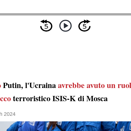
o
Putin, l'Ucraina
avrebbe avuto un ruo
acco
terroristico ISIS-K di Mosca
h 2024