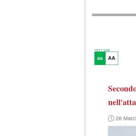
TEXT SIZE
aa
AA
Second
nell'att
28 Marc