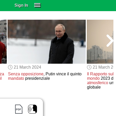
Sign In
SIGN IN
SUBSCRIBE
EDUCATIONAL LICENSES
GIFT CARDS
OTHER LANGUAGES
ABOUT US
ALEXA
21 March 2024
21 March 2
ADJUST COLORS
zza
Senza opposizione
, Putin vince il quinto
Il Rapporto sulla
l
mandato
presidenziale
mondo
2023 de
atmosferico
una
globale