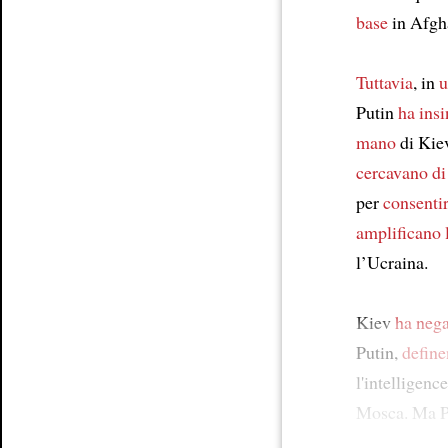
base
in Afgha
Tuttavia
, in
u
Putin
ha ins
mano
di Kie
cercavano di
per
consentir
amplificano 
l’Ucraina.
Kiev
ha nega
Putin,
define
l'intelligenc
Mosca. Ma 