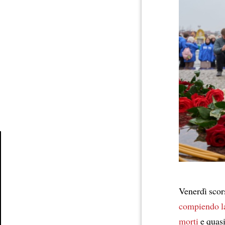
Article
Venerdì scor
compiendo
l
morti
e quas