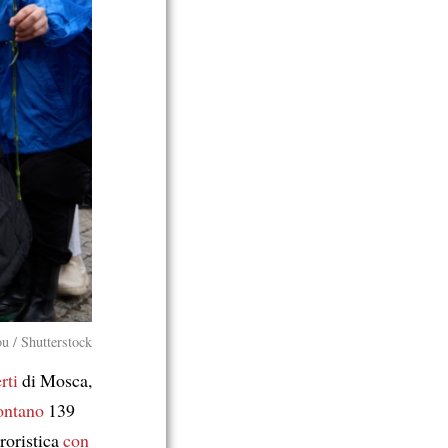
u / Shutterstock
rti
di Mosca,
ontano
139
roristica
con