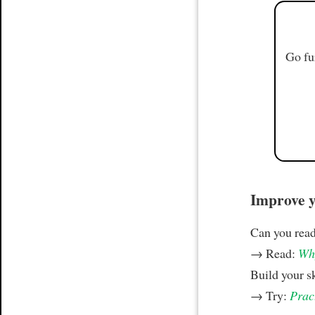
Go fu
Improve yo
Can you read
→ Read:
Why
Build your s
→ Try:
Prac