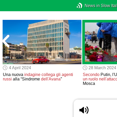
News in Slow Ital
4 April 2024
28 March 2024
i
Una nuova
indagine
collega gli agenti
Secondo
Putin, l'
russi
alla “Sindrome
dell'Avana
”
un ruolo
nell'attac
Mosca