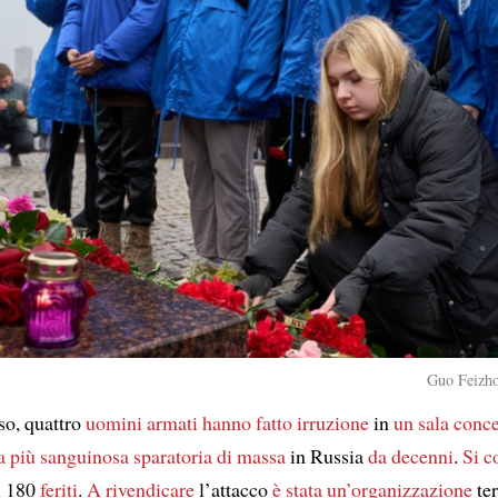
Guo Feizho
so, quattro
uomini armati
hanno fatto irruzione
in
un sala conce
a più sanguinosa sparatoria di massa
in Russia
da decenni
.
Si c
i 180
feriti
.
A rivendicare
l’attacco
è stata un’organizzazione
ter