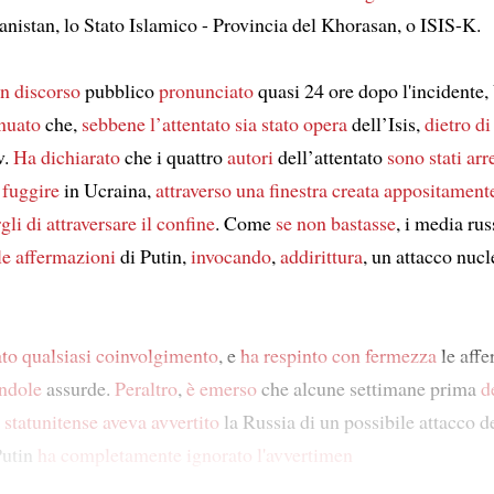
nistan, lo Stato Islamico - Provincia del Khorasan, o ISIS-K.
n discorso
pubblico
pronunciato
quasi 24 ore dopo l'incidente,
inuato
che,
sebbene l’attentato
sia stato opera
dell’Isis,
dietro di
v.
Ha dichiarato
che i quattro
autori
dell’attentato
sono stati arr
 fuggire
in Ucraina,
attraverso una finestra
creata appositament
gli di attraversare il confine
. Come
se non bastasse
, i media rus
le affermazioni
di Putin,
invocando
,
addirittura
, un attacco nucl
to qualsiasi coinvolgimento
, e
ha respinto con fermezza
le affe
ndole
assurde.
Peraltro
,
è emerso
che alcune settimane prima
d
e
statunitense
aveva avvertito
la Russia di un possibile attacco de
Putin
ha completamente ignorato l'avvertimen