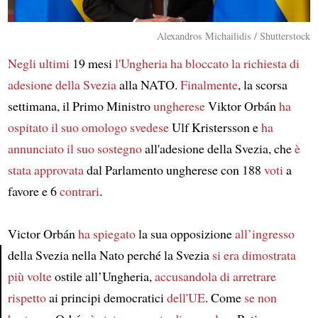
Alexandros Michailidis / Shutterstock
Negli ultimi
19 mesi
l'Ungheria ha bloccato
la richiesta di
adesione della Svezia
alla NATO.
Finalmente
, la scorsa
settimana, il Primo Ministro
ungherese
Viktor Orbán
ha
ospitato
il suo omologo svedese
Ulf Kristersson e
ha
annunciato
il suo sostegno
all'adesione della Svezia, che
è
stata approvata
dal Parlamento ungherese con 188
voti
a
favore e 6
contrari
.
Victor Orbán
ha spiegato
la sua opposizione
all’ingresso
della Svezia nella Nato perché la Svezia
si era dimostrata
più volte
ostile all’Ungheria,
accusandola
di arretrare
Article
rispetto
ai principi democratici
dell'UE
. Come
se non