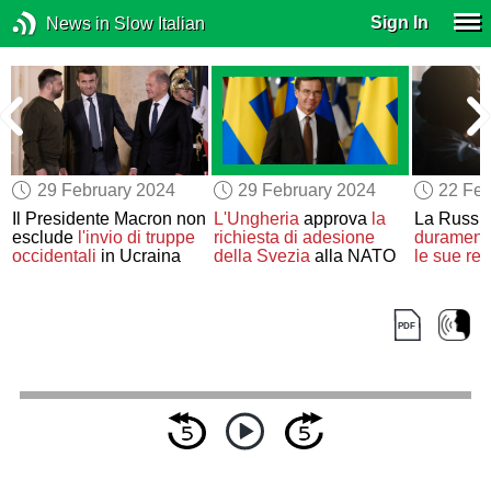
Sign In
News in Slow Italian
29 February 2024
29 February 2024
22 Feb
Il Presidente Macron non
L'Ungheria
approva
la
La Russi
esclude
l'invio di truppe
richiesta di adesione
durament
occidentali
in Ucraina
della Svezia
alla NATO
le sue ret