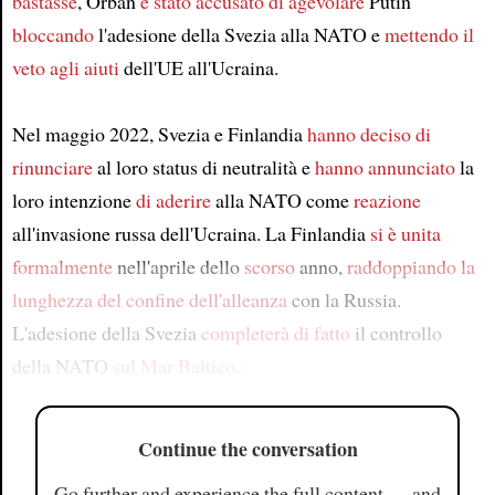
bastasse
, Orbán
è stato accusato di agevolare
Putin
bloccando
l'adesione della Svezia alla NATO e
mettendo il
veto agli aiuti
dell'UE all'Ucraina.
Nel maggio 2022, Svezia e Finlandia
hanno deciso di
rinunciare
al loro status di neutralità e
hanno annunciato
la
loro intenzione
di aderire
alla NATO come
reazione
all'invasione russa dell'Ucraina. La Finlandia
si è unita
formalmente
nell'aprile dello
scorso
anno,
raddoppiando la
lunghezza
del confine dell'alleanza
con la Russia.
L'adesione della Svezia
completerà di fatto
il controllo
della NATO
sul Mar Baltico
.
Continue the conversation
Go further and experience the full content — and