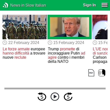
Sign In
News in Slow Italian
22 February 2024
15 February 2024
15 Feb
o
Le forze armate
europee
Trump
promette
di
L'UE
non 
e
hanno difficoltà
a trovare
incoraggiare Putin
ad
di sanzio
nuove
reclute
agire
contro i membri
Carlson 
della NATO
propagand