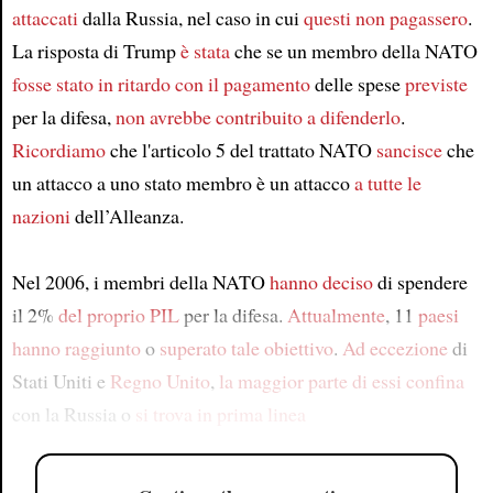
attaccati
dalla Russia, nel caso in cui
questi non pagassero
.
La risposta di Trump
è stata
che se un membro della NATO
fosse stato in ritardo con il pagamento
delle spese
previste
per la difesa,
non avrebbe contribuito
a difenderlo
.
Ricordiamo
che l'articolo 5 del trattato NATO
sancisce
che
un attacco a uno stato membro è un attacco
a tutte le
nazioni
dell’Alleanza.
Nel 2006, i membri della NATO
hanno deciso
di spendere
il 2%
del proprio
PIL
per la difesa.
Attualmente
, 11
paesi
hanno raggiunto
o
superato
tale obiettivo
.
Ad eccezione
di
Stati Uniti e
Regno Unito
,
la maggior parte di essi
confina
con la Russia o
si trova in prima linea