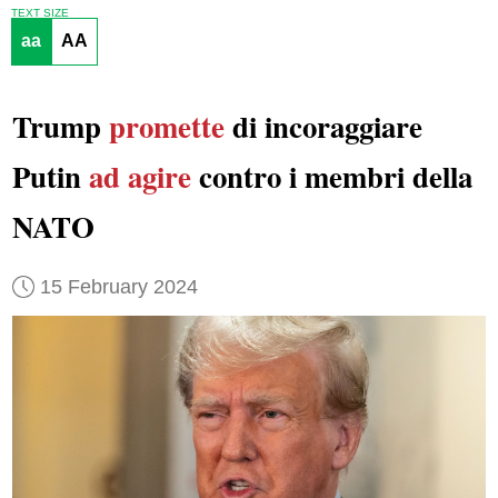
TEXT SIZE
aa
AA
Trump
promette
di incoraggiare
Putin
ad agire
contro i membri della
NATO
15 February 2024