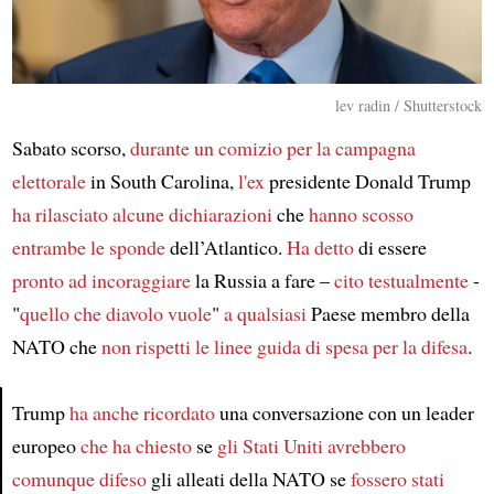
lev radin / Shutterstock
Sabato scorso,
durante un comizio per la campagna
elettorale
in South Carolina,
l'ex
presidente Donald Trump
ha rilasciato alcune dichiarazioni
che
hanno scosso
entrambe le sponde
dell’Atlantico.
Ha detto
di essere
pronto
ad incoraggiare
la Russia a fare –
cito testualmente
-
"
quello che diavolo vuole
"
a qualsiasi
Paese membro della
NATO che
non rispetti le linee guida
di spesa per la difesa
.
Trump
ha anche ricordato
una conversazione con un leader
europeo
che ha chiesto
se
gli Stati Uniti
avrebbero
Article
comunque difeso
gli alleati della NATO se
fossero stati